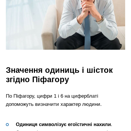
Значення одиниць і шісток
згідно Піфагору
По Піфагору, цифри 1 і 6 на циферблаті
допоможуть визначити характер людини.
Одиниця символізує егоїстичні нахили
.