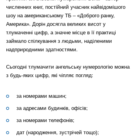
численних книг, постійний учасник найвідомішого
шоу на американському ТБ – «Доброго ранку,
Америка». Дорін досягла великих висот у
тлумаченні цифр, а значне місце в її практиці
займало спілкування з людьми, наділеними
надприродними здатностями.
Сьогодні тлумачити ангельську нумерологію можна
з будь-яких цифр, які чіпляє погляд:
за номерами машин;
за адресами будинків, офісів;
за номерами телефонів;
дат (народження, зустрічей тощо);