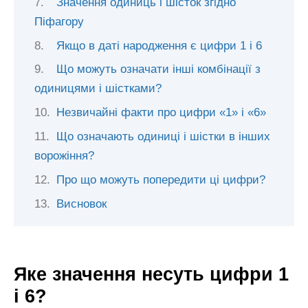
Значення одиниць і шісток згідно
Піфагору
Якщо в даті народження є цифри 1 і 6
Що можуть означати інші комбінації з
одиницями і шістками?
Незвичайні факти про цифри «1» і «6»
Що означають одиниці і шістки в інших
ворожіння?
Про що можуть попередити ці цифри?
Висновок
Яке значення несуть цифри 1
і 6?