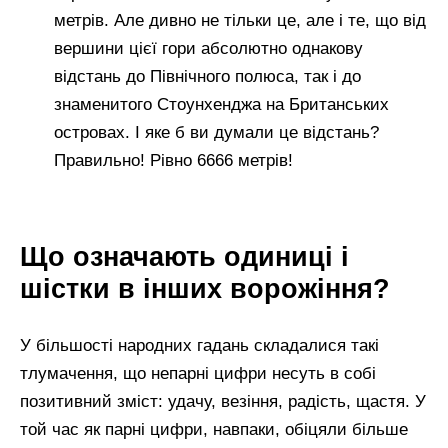
метрів. Але дивно не тільки це, але і те, що від
вершини цієї гори абсолютно однакову
відстань до Північного полюса, так і до
знаменитого Стоунхенджа на Британських
островах. І яке б ви думали це відстань?
Правильно! Рівно 6666 метрів!
Що означають одиниці і
шістки в інших ворожіння?
У більшості народних гадань складалися такі
тлумачення, що непарні цифри несуть в собі
позитивний зміст: удачу, везіння, радість, щастя. У
той час як парні цифри, навпаки, обіцяли більше