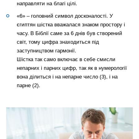
направляти на благі цілі.
«6» – головний символ досконалості. У
єгиптян шістка вважалася знаком простору і
часу. В Біблії саме за 6 днів був створений
світ, тому цифра знаходиться під
заступництвом гармонії.
Шістка так само включає в себе смисли
непарних і парних цифр, так як в нумерології
вона ділиться і на непарне число (3), і на
парне (2).