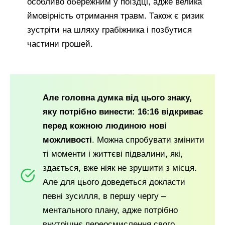
особливо обережним у поїздці, адже велика
ймовірність отримання травм. Також є ризик
зустріти на шляху грабіжника і позбутися
частини грошей.
Але головна думка від цього знаку,
яку потрібно винести: 16:16 відкриває
перед кожною людиною нові
можливості
. Можна спробувати змінити
ті моменти і життєві підвалини, які,
здається, вже ніяк не зрушити з місця.
Але для цього доведеться докласти
певні зусилля, в першу чергу –
ментального плану, адже потрібно
внутрішнє переосмислення свого