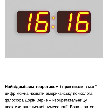
Найвідомішим теоретиком і практиком
в магії
цифр можна назвати американську психолога і
філософа Дорін Верче – изобретательницу
практики ангельської нумерології. Вона – автор