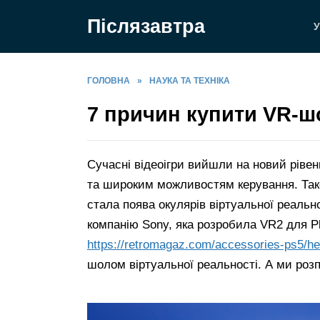
Перейти
Післязавтра
до
У
вмісту
ГОЛОВНА
»
НАУКА ТА ТЕХНІКА
7 причин купити VR-шо
Сучасні відеоігри вийшли на новий рівен
та широким можливостям керування. Так
стала поява окулярів віртуальної реальн
компанію Sony, яка розробила VR2 для Pl
https://retromagaz.com/accessories-ps5/he
шолом віртуальної реальності. А ми розп