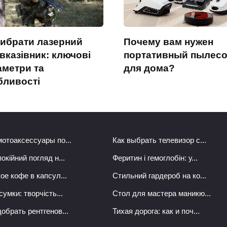
вибрати лазерний
Почему вам нужен
вказівник: ключові
портативный пылес
аметри та
для дома?
бливості
мотоаксессуары по...
Как выбрать телевизор с...
окійний погляд н...
Феритин і гемоглобін: у...
ое кофе в капсул...
Стильний гардероб на ко...
сумки: творчість...
Стол для мастера маникю...
обрать рентгенов...
Тихая дорога: как и поч...