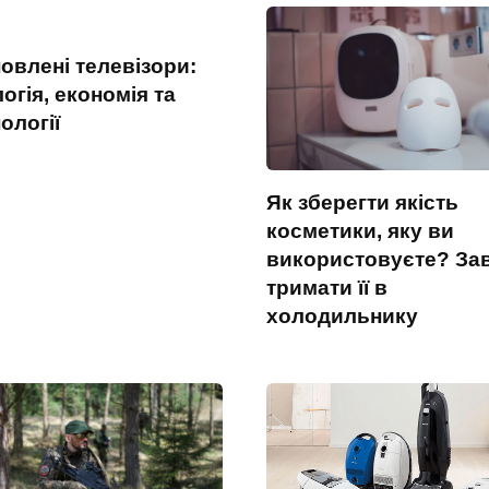
овлені телевізори:
огія, економія та
ології
Як зберегти якість
косметики, яку ви
використовуєте? За
тримати її в
холодильнику