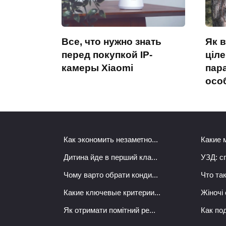
Все, что нужно знать
Як 
перед покупкой IP-
ціле
камеры Xiaomi
пар
осо
Как экономить незаметно...
Какие 
Дитина йде в перший кла...
УЗД: сп
Чому варто обрати конди...
Что так
Какие ключевые критерии...
Жіночі 
Як отримати помітний ре...
Как под