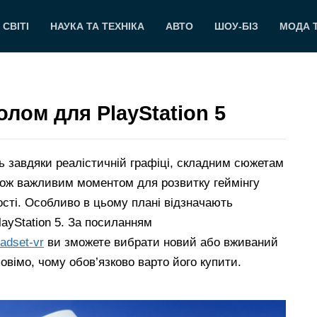
 СВІТІ
НАУКА ТА ТЕХНІКА
АВТО
ШОУ-БІЗ
МОДА 
лом для PlayStation 5
ь завдяки реалістичній графіці, складним сюжетам
ож важливим моментом для розвитку геймінгу
ості. Особливо в цьому плані відзначають
ayStation 5. За посиланням
adset-vr
ви зможете вибрати новий або вживаний
овімо, чому обов’язково варто його купити.