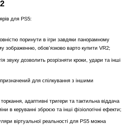
R2
ярів для PS5:
овністю поринути в ігри завдяки панорамному
у зображенню, обов’язково варто купити VR2;
я звуку дозволить розрізняти кроки, удари та інші
 призначений для спілкування з іншими
торкання, адаптивні тригери та тактильна віддача
міни в керуванні зброєю та інші фізіологічні ефекти;
уляри віртуальної реальності для PS5 можна