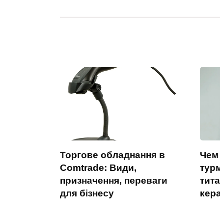
Торгове обладнання в
Чем
Comtrade: Види,
тур
призначення, переваги
тит
для бізнесу
кер