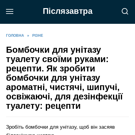
Перейти
Післязавтра
до
вмісту
ГОЛОВНА
»
РІЗНЕ
Бомбочки для унітазу
туалету своїми руками:
рецепти. Як зробити
бомбочки для унітазу
ароматні, чистячі, шипучі,
освіжаючі, для дезінфекції
туалету: рецепти
Зробіть бомбочки для унітазу, щоб він засяяв