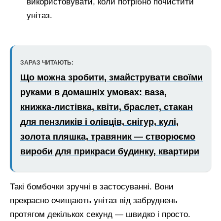
використовувати, коли потрібно почистити
унітаз.
ЗАРАЗ ЧИТАЮТЬ:
Що можна зробити, змайструвати своїми
руками в домашніх умовах: ваза,
книжка-листівка, квіти, браслет, стакан
для пензликів і олівців, снігур, кулі,
золота пляшка, травяник — створюємо
вироби для прикраси будинку, квартири
Такі бомбочки зручні в застосуванні. Вони
прекрасно очищають унітаз від забруднень
протягом декількох секунд — швидко і просто.