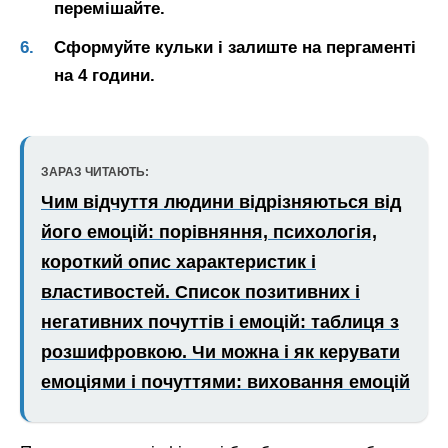
перемішайте.
Сформуйте кульки і залиште на пергаменті
на 4 години.
ЗАРАЗ ЧИТАЮТЬ:
Чим відчуття людини відрізняються від
його емоцій: порівняння, психологія,
короткий опис характеристик і
властивостей. Список позитивних і
негативних почуттів і емоцій: таблиця з
розшифровкою. Чи можна і як керувати
емоціями і почуттями: виховання емоцій