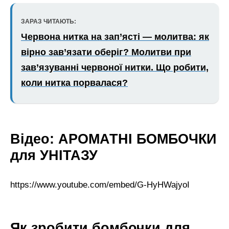
ЗАРАЗ ЧИТАЮТЬ:
Червона нитка на зап’ясті — молитва: як
вірно зав’язати оберіг? Молитви при
зав’язуванні червоної нитки. Що робити,
коли нитка порвалася?
Відео: АРОМАТНІ БОМБОЧКИ
для УНІТАЗУ
https://www.youtube.com/embed/G-HyHWajyoI
Як зробити бомбочки для