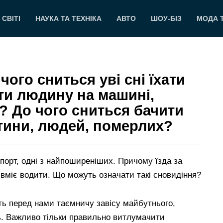
 СВІТІ
НАУКА ТА ТЕХНІКА
АВТО
ШОУ-БІЗ
МОДА 
ого сниться уві сні їхати
ити людину на машині,
? До чого сниться бачити
итини, людей, померлих?
спорт, одні з найпоширеніших. Причому їзда за
 вміє водити. Що можуть означати такі сновидіння?
ь перед нами таємничу завісу майбутнього,
. Важливо тільки правильно витлумачити