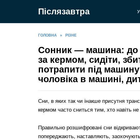
Перейти
Післязавтра
до
У
вмісту
ГОЛОВНА
»
РІЗНЕ
Сонник — машина: до ч
за кермом, сидіти, зб
потрапити під машину
чоловіка в машині, д
Сни, в яких так чи інакше присутня тран
кермом часто сниться тим, хто навіть не
Правильно розшифровані сни відкривают
попереджають, наставляють, заохочують