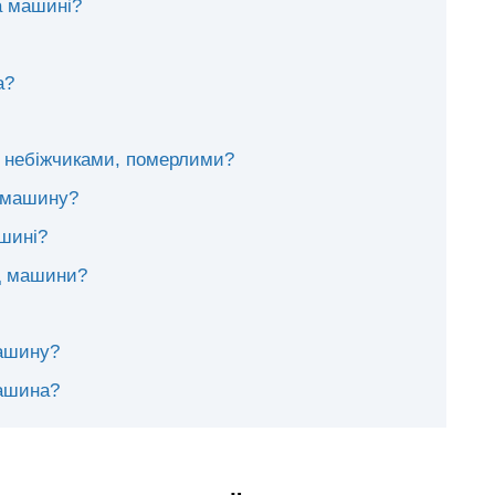
а машині?
а?
з небіжчиками, померлими?
и машину?
ашині?
ід машини?
машину?
машина?