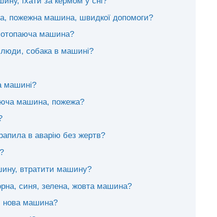
ину, їхати за кермом у сні?
а, пожежна машина, швидкої допомоги?
 потопаюча машина?
, люди, собака в машині?
а машині?
лаюча машина, пожежа?
?
рапила в аварію без жертв?
?
шину, втратити машину?
чорна, синя, зелена, жовта машина?
, нова машина?