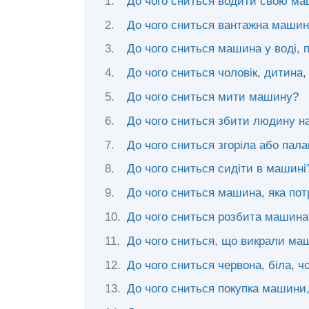
До чого сниться водити свою маш
До чого сниться вантажна машин
До чого сниться машина у воді,
До чого сниться чоловік, дитина
До чого сниться мити машину?
До чого сниться збити людину н
До чого сниться згоріла або па
До чого сниться сидіти в машині
До чого сниться машина, яка пот
До чого сниться розбита машина
До чого сниться, що викрали ма
До чого сниться червона, біла, 
До чого сниться покупка машини