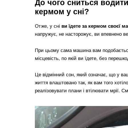
До чого сниться водити
кермом у сні?
Отже, у сні
ви їдете за кермом своєї ма
напружує, не насторожує, ви впевнено ве
При цьому сама машина вам подобається,
місцевість, по якій ви їдете, без перешк
Це відмінний сон, який означає, що у ва
життя влаштовано так, як вам того хотіл
реалізовувати плани і втілювати мрії. С