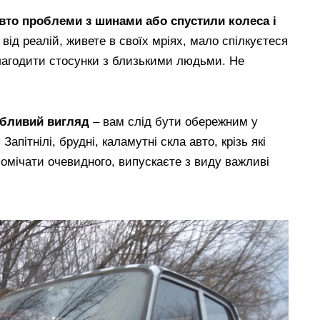
вто проблеми з шинами або спустили колеса і
 від реалій, живете в своїх мріях, мало спілкуєтеся
агодити стосунки з близькими людьми. Не
абливий вигляд
– вам слід бути обережним у
апітнілі, брудні, каламутні скла авто, крізь які
помічати очевидного, випускаєте з виду важливі