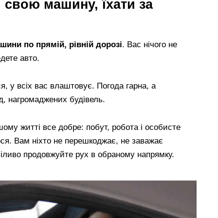
 свою машину, їхати за
шини по прямій, рівній дорозі
. Вас нічого не
дете авто.
 у всіх вас влаштовує. Погода гарна, а
од, нагромаджених будівель.
шому житті все добре: побут, робота і особисте
ося. Вам ніхто не перешкоджає, не заважає
міливо продовжуйте рух в обраному напрямку.