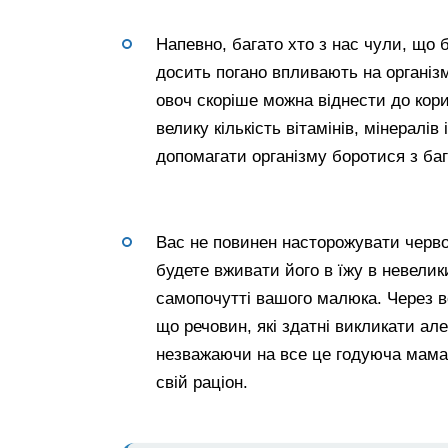
Напевно, багато хто з нас чули, що 
досить погано впливають на організ
овоч скоріше можна віднести до корис
велику кількість вітамінів, мінералів
допомагати організму боротися з ба
Вас не повинен насторожувати черво
будете вживати його в їжу в невеликих
самопочутті вашого малюка. Через в
що речовин, які здатні викликати ал
незважаючи на все це годуюча мама
свій раціон.