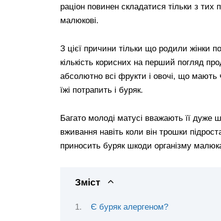
раціон повинен складатися тільки з тих п
малюкові.
З цієї причини тільки що родили жінки п
кількість корисних на перший погляд про
абсолютно всі фрукти і овочі, що мають 
їжі потрапить і буряк.
Багато молоді матусі вважають її дуже ш
вживання навіть коли він трошки підрос
приносить буряк шкоди організму малюка 
Зміст
Є буряк алергеном?