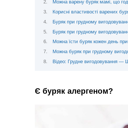
Можна варену буряк мамі, що го
Корисні властивості варених бур
Буряк при грудному вигодовуванні
Буряк при грудному вигодовуван
Можна їсти буряк кожен день при
Можна буряк при грудному вигод
Відео: Грудне вигодовування — 
Є буряк алергеном?