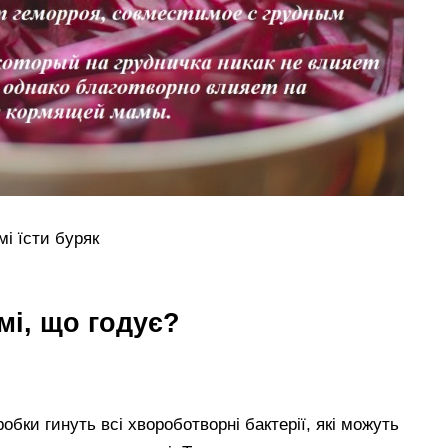
і їсти буряк
мі, що годує?
обки гинуть всі хвороботворні бактерії, які можуть