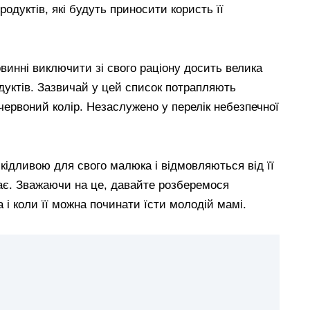
родуктів, які будуть приносити користь її
овинні виключити зі свого раціону досить велика
дуктів. Зазвичай у цей список потрапляють
червоний колір. Незаслужено у перелік небезпечної
кідливою для свого малюка і відмовляються від її
тає. Зважаючи на це, давайте розберемося
і коли її можна починати їсти молодій мамі.