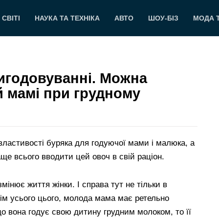
 СВІТІ
НАУКА ТА ТЕХНІКА
АВТО
ШОУ-БІЗ
МОДА 
игодовуванні. Можна
й мамі при грудному
властивості буряка для годуючої мами і малюка, а
ще всього вводити цей овоч в свій раціон.
інює життя жінки. І справа тут не тільки в
Крім усього цього, молода мама має ретельно
о вона годує свою дитину грудним молоком, то її