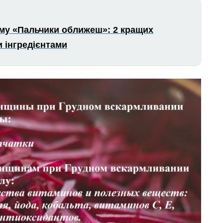
иму «Пальчики оближеш»: 2 кращих
 інгредієнтами