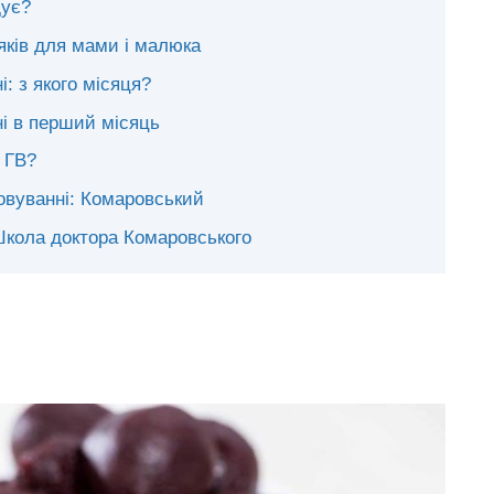
дує?
яків для мами і малюка
: з якого місяця?
ні в перший місяць
 ГВ?
овуванні: Комаровський
Школа доктора Комаровського