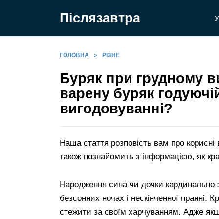
Перейти
Післязавтра
до
У
вмісту
ГОЛОВНА
»
РІЗНЕ
Буряк при грудному в
варену буряк годуючі
вигодовуванні?
Наша стаття розповість вам про корисні 
також познайомить з інформацією, як кра
Народження сина чи дочки кардинально зм
безсонних ночах і нескінченної пранні. 
стежити за своїм харчуванням. Адже якщ