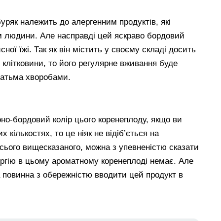
буряк належить до алергенним продуктів, які
м людини. Але насправді цей яскраво бордовий
ної їжі. Так як він містить у своєму складі досить
 і клітковини, то його регулярне вживання буде
гатьма хворобами.
но-бордовий колір цього коренеплоду, якщо ви
 кількостях, то це ніяк не відіб’ється на
сього вищесказаного, можна з упевненістю сказати
ергію в цьому ароматному коренеплоді немає. Але
 повинна з обережністю вводити цей продукт в