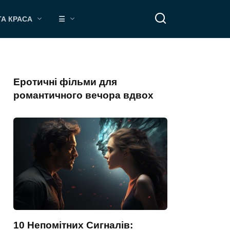
ТА КРАСА
☰
Еротичні фільми для
романтичного вечора вдвох
10 Непомітних Сигналів: