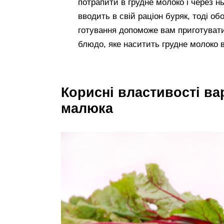
потрапити в грудне молоко і через н
вводить в свій раціон буряк, тоді обо
готування допоможе вам приготувати
блюдо, яке наситить грудне молоко
Корисні властивості ва
малюка