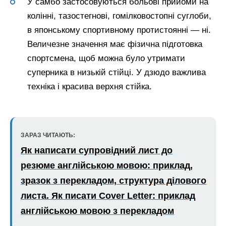
У самбо застосовуються больові прийоми на
колінні, тазостегнові, гомілковостопні суглоби,
в японському спортивному протистоянні — ні.
Величезне значення має фізична підготовка
спортсмена, щоб можна було утримати
суперника в низькій стійці. У дзюдо важлива
техніка і красива верхня стійка.
ЗАРАЗ ЧИТАЮТЬ:
Як написати супровідний лист до
резюме англійською мовою: приклад,
зразок з перекладом, структура ділового
листа. Як писати Cover Letter: приклад
англійською мовою з перекладом