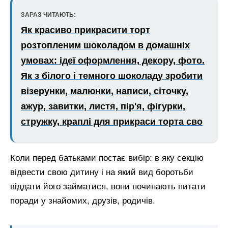
ЗАРАЗ ЧИТАЮТЬ:
Як красиво прикрасити торт
розтопленим шоколадом в домашніх
умовах: ідеї оформлення, декору, фото.
Як з білого і темного шоколаду зробити
візерунки, малюнки, написи, сіточку,
ажур, завитки, листя, пір'я, фігурки,
стружку, краплі для прикраси торта сво
Коли перед батьками постає вибір: в яку секцію
відвести свою дитину і на який вид боротьби
віддати його займатися, вони починають питати
поради у знайомих, друзів, родичів.