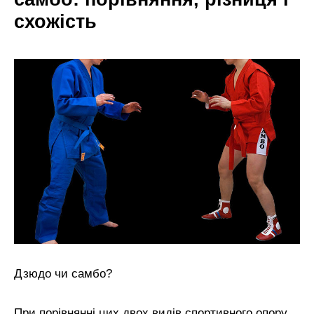
схожість
Дзюдо чи самбо?
При порівнянні цих двох видів спортивного опору