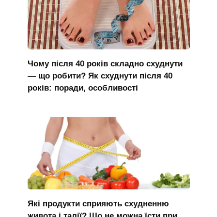
Чому після 40 років складно схуднути
— що робити? Як схуднути після 40
років: поради, особливості
Які продукти сприяють схудненню
живота і талії? Що не можна їсти при