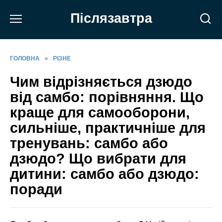
Перейти
Післязавтра
до
вмісту
ГОЛОВНА
»
РІЗНЕ
Чим відрізняється дзюдо
від самбо: порівняння. Що
краще для самооборони,
сильніше, практичніше для
тренувань: самбо або
дзюдо? Що вибрати для
дитини: самбо або дзюдо:
поради