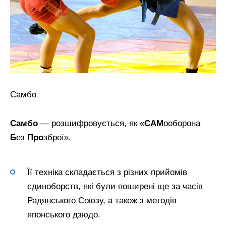
Самбо
Самбо
— розшифровується, як «
САМ
ооборона
Б
ез
Про
зброї».
Її техніка складається з різних прийомів
єдиноборств, які були поширені ще за часів
Радянського Союзу, а також з методів
японського дзюдо.