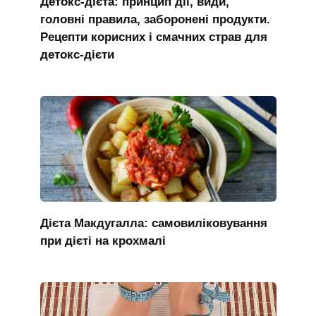
Детокс-дієта: принцип дії, види,
головні правила, заборонені продукти.
Рецепти корисних і смачних страв для
детокс-дієти
Дієта Макдугалла: самовиліковування
при дієті на крохмалі