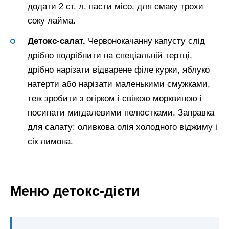
додати 2 ст. л. пасти місо, для смаку трохи
соку лайма.
Детокс-салат.
Червонокачанну капусту слід
дрібно подрібнити на спеціальній тертці,
дрібно нарізати відварене філе курки, яблуко
натерти або нарізати маленькими смужками,
теж зробити з огірком і свіжою морквиною і
посипати мигдалевими пелюстками. Заправка
для салату: оливкова олія холодного віджиму і
сік лимона.
Меню детокс-дієти