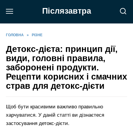
Перейти
Післязавтра
до
вмісту
ГОЛОВНА
»
РІЗНЕ
Детокс-дієта: принцип дії,
види, головні правила,
заборонені продукти.
Рецепти корисних і смачних
страв для детокс-дієти
Щоб бути красивими важливо правильно
харчуватися. У даній статті ви дізнаєтеся
застосування детокс-дієти.