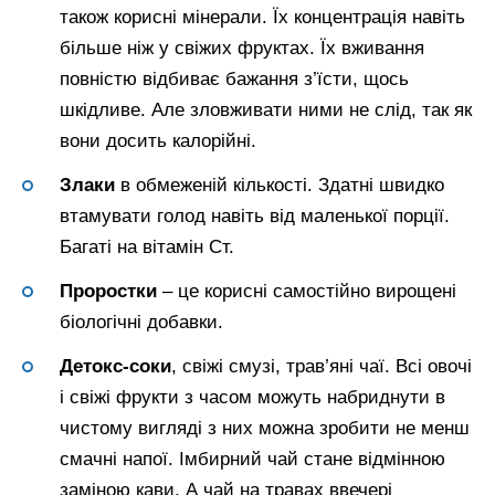
також корисні мінерали. Їх концентрація навіть
більше ніж у свіжих фруктах. Їх вживання
повністю відбиває бажання з’їсти, щось
шкідливе. Але зловживати ними не слід, так як
вони досить калорійні.
Злаки
в обмеженій кількості. Здатні швидко
втамувати голод навіть від маленької порції.
Багаті на вітамін Ст.
Проростки
– це корисні самостійно вирощені
біологічні добавки.
Детокс-соки
, свіжі смузі, трав’яні чаї. Всі овочі
і свіжі фрукти з часом можуть набриднути в
чистому вигляді з них можна зробити не менш
смачні напої. Імбирний чай стане відмінною
заміною кави. А чай на травах ввечері