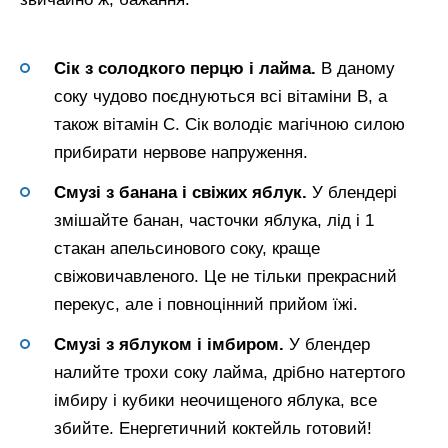
Сік з солодкого перцю і лайма.
В даному
соку чудово поєднуються всі вітаміни В, а
також вітамін С. Сік володіє магічною силою
прибирати нервове напруження.
Смузі з банана і свіжих яблук.
У блендері
змішайте банан, часточки яблука, лід і 1
стакан апельсинового соку, краще
свіжовичавленого. Це не тільки прекрасний
перекус, але і повноцінний прийом їжі.
Смузі з яблуком і імбиром.
У блендер
налийте трохи соку лайма, дрібно натертого
імбиру і кубики неочищеного яблука, все
збийте. Енергетичний коктейль готовий!