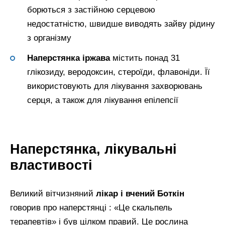
борються з застійною серцевою
недостатністю, швидше виводять зайву рідину
з організму
Наперстянка іржава
містить понад 31
глікозиду, веродоксин, стероїди, флавоніди. Її
використовують для лікування захворювань
серця, а також для лікування епілепсії
Наперстянка, лікувальні
властивості
Великий вітчизняний
лікар і вчений Боткін
говорив про наперстянці : «Це скальпель
терапевтів» і був цілком правий. Це рослина