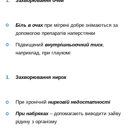
Захворювання очей
Біль в очах
при мігрені добре знімаються за
допомогою препаратів наперстянки
Підвищений
внутрішньоочний тиск
,
наприклад, при глаукомі
Захворювання нирок
При хронічній
нирковій недостатності
При набряках
– допомагають виводити зайву
рідину з організму