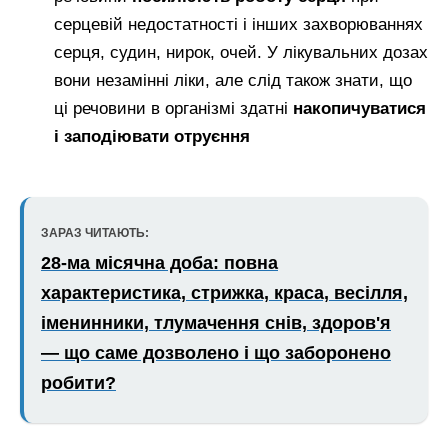
серцевій недостатності і інших захворюваннях
серця, судин, нирок, очей. У лікувальних дозах
вони незамінні ліки, але слід також знати, що
ці речовини в організмі здатні
накопичуватися
і заподіювати отруєння
ЗАРАЗ ЧИТАЮТЬ:
28-ма місячна доба: повна
характеристика, стрижка, краса, весілля,
іменинники, тлумачення снів, здоров'я
— що саме дозволено і що заборонено
робити?