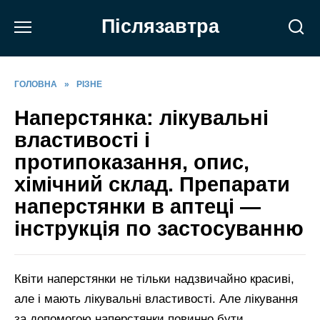
Перейти
Післязавтра
до
вмісту
ГОЛОВНА
»
РІЗНЕ
Наперстянка: лікувальні
властивості і
протипоказання, опис,
хімічний склад. Препарати
наперстянки в аптеці —
інструкція по застосуванню
Квіти наперстянки не тільки надзвичайно красиві,
але і мають лікувальні властивості. Але лікування
за допомогою наперстянки повинно бути