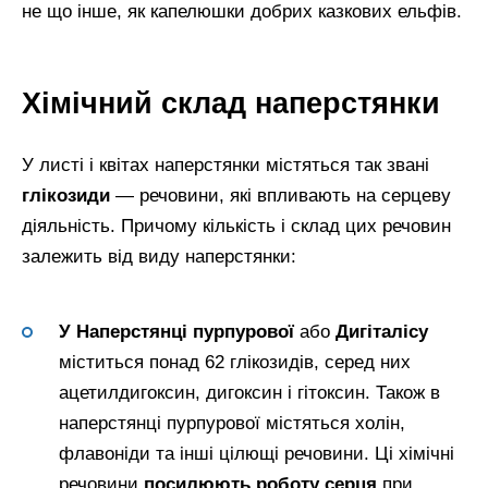
не що інше, як капелюшки добрих казкових ельфів.
Хімічний склад наперстянки
У листі і квітах наперстянки містяться так звані
глікозиди
— речовини, які впливають на серцеву
діяльність. Причому кількість і склад цих речовин
залежить від виду наперстянки:
У Наперстянці пурпурової
або
Дигіталісу
міститься понад 62 глікозидів, серед них
ацетилдигоксин, дигоксин і гітоксин. Також в
наперстянці пурпурової містяться холін,
флавоніди та інші цілющі речовини. Ці хімічні
речовини
посилюють роботу серця
при