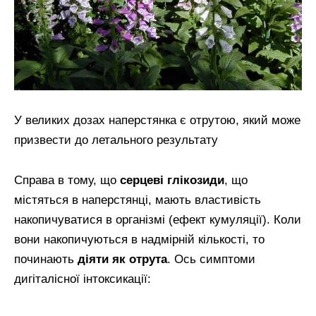
У великих дозах наперстянка є отрутою, який може
призвести до летального результату
Справа в тому, що
серцеві глікозиди
, що
містяться в наперстянці, мають властивість
накопичуватися в організмі (ефект кумуляції). Коли
вони накопичуються в надмірній кількості, то
починають
діяти як отрута
. Ось симптоми
дигіталісної інтоксикації: