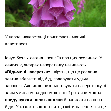
У народі наперстянці приписують магічні
властивості
Існує безліч легенд і повір’їв про цих рослинах. У
деяких культурах наперстянку називають
«Відьмині наперстки»
і вірять, що це рослина
здатна вберегти від бід, подарувати удачу і
здоров’я. Але якщо використовувати наперстянку зі
злим умислом за допомогою цієї рослини можна
придушувати волю людини
й насилати на нього
біди. У казках вважається, що квіти наперстянки це