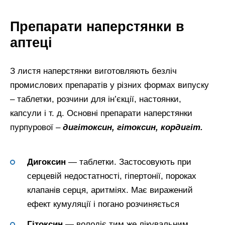
Препарати наперстянки в
аптеці
З листя наперстянки виготовляють безліч
промислових препаратів у різних формах випуску
– таблетки, розчини для ін’єкції, настоянки,
капсули і т. д. Основні препарати наперстянки
пурпурової –
дигітоксин, гітоксин, кордигіт.
Дигоксин
— таблетки. Застосовують при
серцевій недостатності, гіпертонії, пороках
клапанів серця, аритміях. Має виражений
ефект кумуляції і погано розчиняється
Гітоксин
— володіє тим же лікувальним