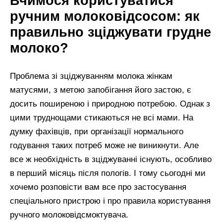
Вчимося користуватися
ручним молоковідсосом: як
правильно зціджувати грудне
молоко?
Проблема зі зціджуванням молока жінкам
матусями, з метою запобігання його застою, є
досить поширеною і природною потребою. Однак з
цими труднощами стикаються не всі мами. На
думку фахівців, при організації нормального
годування таких потреб може не виникнути. Але
все ж необхідність в зціджуванні існують, особливо
в перший місяць після пологів. І тому сьогодні ми
хочемо розповісти вам все про застосування
спеціального пристрою і про правила користування
ручного молоковідсмоктувача.