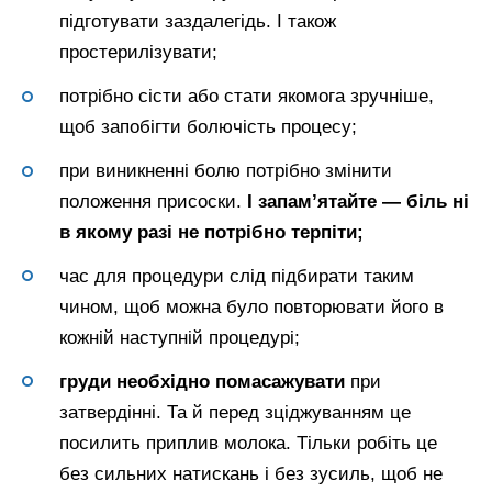
підготувати заздалегідь. І також
простерилізувати;
потрібно сісти або стати якомога зручніше,
щоб запобігти болючість процесу;
при виникненні болю потрібно змінити
положення присоски.
І запам’ятайте — біль ні
в якому разі не потрібно терпіти;
час для процедури слід підбирати таким
чином, щоб можна було повторювати його в
кожній наступній процедурі;
груди необхідно помасажувати
при
затвердінні. Та й перед зціджуванням це
посилить приплив молока. Тільки робіть це
без сильних натискань і без зусиль, щоб не