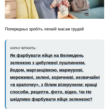
Попередньо зробіть легкий масаж грудей
ЗАРАЗ ЧИТАЮТЬ:
Як фарбувати яйця на Великдень
зеленкою з цибулевої лушпинням,
йодом, марганцівкою, мармурові,
мереживні, зелені, коричневі, незвичайні
«в крапочку», з білим візерунком: кращі
способи, рецепти, фото, відео. Чи Не
шкідливо фарбувати яйця зеленкою?