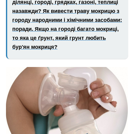
ділянці, городі, грядках, газоні, теплиці
назавжди? Як вивести траву мокрицю з
городу народними і хімічними засобами:
поради. Якщо на городі багато мокриці,
то яка це ґрунт, який грунт любить
бур'ян мокриця?