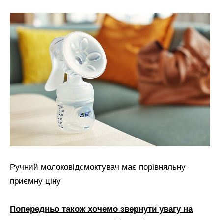
Ручний молоковідсмоктувач має порівняльну
приємну ціну
Попередньо також хочемо звернути увагу на