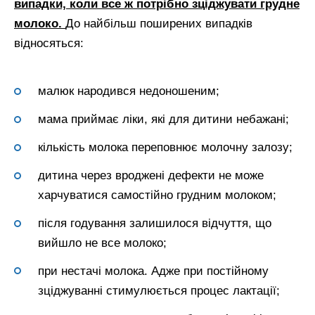
випадки, коли все ж потрібно зціджувати грудне
молоко.
До найбільш поширених випадків
відносяться:
малюк народився недоношеним;
мама приймає ліки, які для дитини небажані;
кількість молока переповнює молочну залозу;
дитина через вроджені дефекти не може
харчуватися самостійно грудним молоком;
після годування залишилося відчуття, що
вийшло не все молоко;
при нестачі молока. Адже при постійному
зціджуванні стимулюється процес лактації;