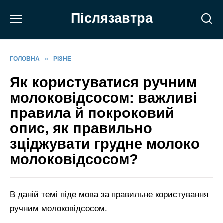
Перейти
Післязавтра
до
вмісту
ГОЛОВНА
»
РІЗНЕ
Як користуватися ручним
молоковідсосом: важливі
правила й покроковий
опис, як правильно
зціджувати грудне молоко
молоковідсосом?
В даній темі піде мова за правильне користування
ручним молоковідсосом.