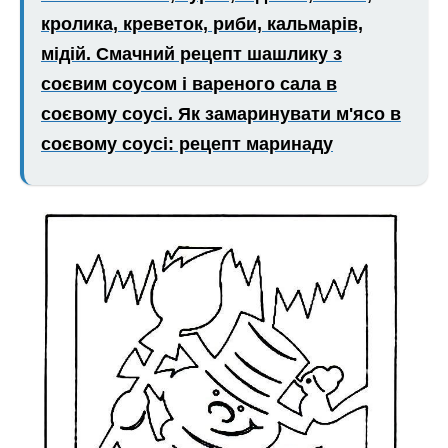
кролика, креветок, риби, кальмарів,
мідій. Смачний рецепт шашлику з
соєвим соусом і вареного сала в
соєвому соусі. Як замаринувати м'ясо в
соєвому соусі: рецепт маринаду