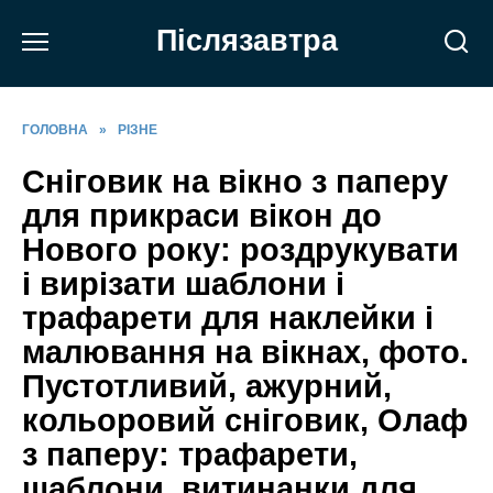
Перейти
Післязавтра
до
вмісту
ГОЛОВНА
»
РІЗНЕ
Сніговик на вікно з паперу
для прикраси вікон до
Нового року: роздрукувати
і вирізати шаблони і
трафарети для наклейки і
малювання на вікнах, фото.
Пустотливий, ажурний,
кольоровий сніговик, Олаф
з паперу: трафарети,
шаблони, витинанки для