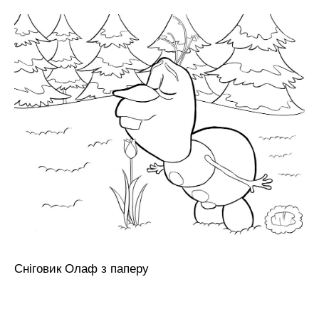
Сніговик Олаф з паперу