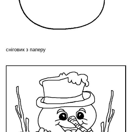
сніговик з паперу