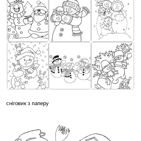
сніговик з паперу