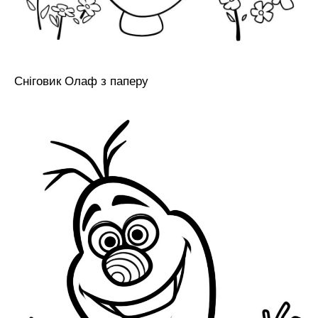
Сніговик Олаф з паперу