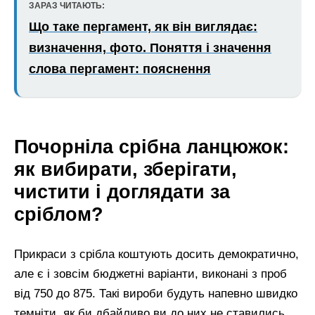
ЗАРАЗ ЧИТАЮТЬ:
Що таке пергамент, як він виглядає:
визначення, фото. Поняття і значення
слова пергамент: пояснення
Почорніла срібна ланцюжок:
як вибирати, зберігати,
чистити і доглядати за
сріблом?
Прикраси з срібла коштують досить демократично,
але є і зовсім бюджетні варіанти, виконані з проб
від 750 до 875. Такі вироби будуть напевно швидко
темніти, як би дбайливо ви до них не ставились.