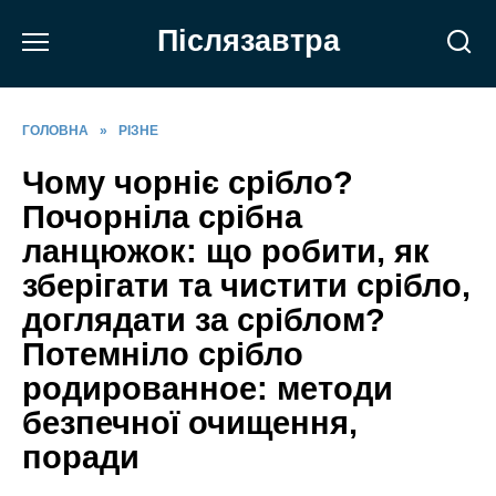
Перейти
Післязавтра
до
вмісту
ГОЛОВНА
»
РІЗНЕ
Чому чорніє срібло?
Почорніла срібна
ланцюжок: що робити, як
зберігати та чистити срібло,
доглядати за сріблом?
Потемніло срібло
родированное: методи
безпечної очищення,
поради