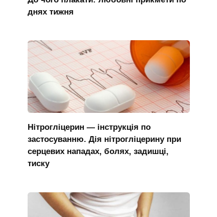
днях тижня
Нітрогліцерин — інструкція по
застосуванню. Дія нітрогліцерину при
серцевих нападах, болях, задишці,
тиску