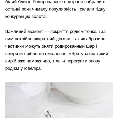
білий блиск. Родированные прикраси набрали в
останні роки чималу популярність і склали гідну
конкуренцію золота.
Важливий момент — покриття родієм тонке, і за
ним потрібно акуратний догляд, так як абразивні
частинки можуть зняти родированный шар і
відкрити срібло до окислення. «Врятувати» такий
виріб вже неможливо, тільки перекрити знову
родієм у ювеліра.