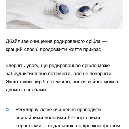
Дбайливе очищення родированого срібла —
кращий спосіб продовжити життя прикрас
Зверніть увагу, що родированное срібло може
забруднитися або потемніти, але не почорніти.
Якщо такий виріб потемніло, чистити його можна
двома способами:
Регулярну легке очищення проводити
звичайними вологими безворсовими
серветками, з подальшою поліровкою фетром;