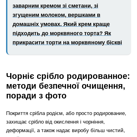
заварним кремом зі сметани, зі
згущеним молоком, вершками в
домашніх умовах. Який крем краще
підходить до морквяного торта? Як
прикрасити торти на морквяному біскві
Чорніє срібло родированное:
методи безпечної очищення,
поради з фото
Покриття срібла родієм, або просто родирование,
захищає срібло від окислення і чорніння,
деформації, а також надає виробу більш чистий,