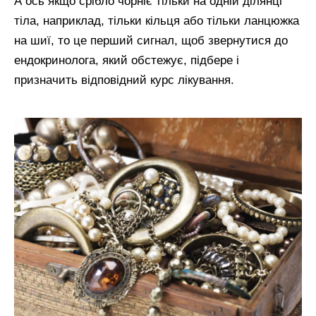
А ось якщо срібло чорніє тільки на одній ділянці
тіла, наприклад, тільки кільця або тільки ланцюжка
на шиї, то це перший сигнал, щоб звернутися до
ендокринолога, який обстежує, підбере і
призначить відповідний курс лікування.