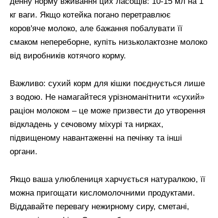
денну норму вживання цих ласощів: 10-15 мл на 1
кг ваги. Якщо котейка погано перетравлює
коров'яче молоко, але бажання побалувати її
смаком непереборне, купіть низьколактозне молоко
від виробників котячого корму.
Важливо: сухий корм для кішки поєднується лише
з водою. Не намагайтеся урізноманітнити «сухий»
раціон молоком – це може призвести до утворення
відкладень у сечовому міхурі та нирках,
підвищеному навантаженні на печінку та інші
органи.
Якщо ваша улюблениця харчується натуралкою, її
можна пригощати кисломолочними продуктами.
Віддавайте перевагу нежирному сиру, сметані,