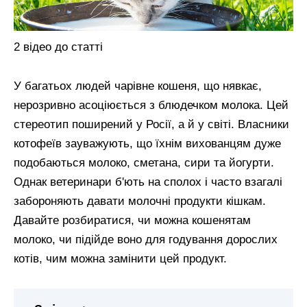
2 відео до статті
У багатьох людей чарівне кошеня, що нявкає,
нерозривно асоціюється з блюдечком молока. Цей
стереотип поширений у Росії, а й у світі. Власники
котофеїв зауважують, що їхнім вихованцям дуже
подобаються молоко, сметана, сири та йогурти.
Однак ветеринари б'ють на сполох і часто взагалі
забороняють давати молочні продукти кішкам.
Давайте розбиратися, чи можна кошенятам
молоко, чи підійде воно для годування дорослих
котів, чим можна замінити цей продукт.