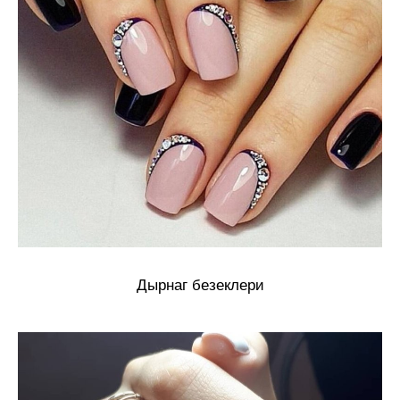
Дырнаг безеклери