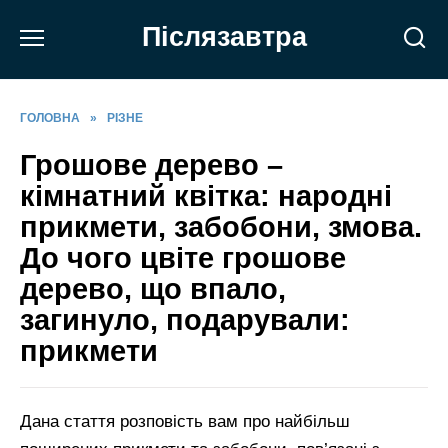
Перейти
Післязавтра
до
вмісту
ГОЛОВНА
»
РІЗНЕ
Грошове дерево –
кімнатний квітка: народні
прикмети, забобони, змова.
До чого цвіте грошове
дерево, що впало,
загинуло, подарували:
прикмети
Дана стаття розповість вам про найбільш