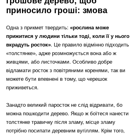
грошове дерево, щоб
приносило гроші: змова
Одна з прикмет твердить:
«рослина може
прижитися у людини тільки тоді, коли її у нього
вкрадуть росток»
. Це правило відмінно підходить
«толстянке», адже розмножується вона або ж
живцями, або листочками. Особливо добре
відламати росток з повітряними коренями, так ви
можете бути впевнені в тому, що черешок
приживеться.
Занадто великий паросток не слід відривати, бо
можна пошкодити дерево. Якщо ж боїтеся нанести
толстянке травичку після зламу, місце зламу
потрібно посипати деревним вугіллям. Крім того,