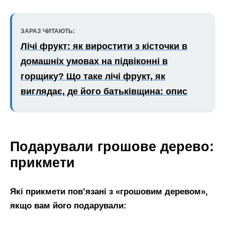
ЗАРАЗ ЧИТАЮТЬ:
Лічі фрукт: як виростити з кісточки в
домашніх умовах на підвіконні в
горщику? Що таке лічі фрукт, як
виглядає, де його батьківщина: опис
Подарували грошове дерево:
прикмети
Які прикмети пов’язані з «грошовим деревом»,
якщо вам його подарували: