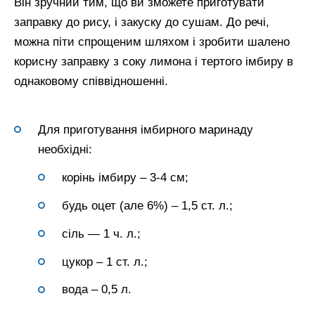
Він зручний тим, що ви зможете приготувати
заправку до рису, і закуску до сушам. До речі,
можна піти спрощеним шляхом і зробити шалено
корисну заправку з соку лимона і тертого імбиру в
однаковому співвідношенні.
Для приготування імбирного маринаду
необхідні:
корінь імбиру – 3-4 см;
будь оцет (але 6%) – 1,5 ст. л.;
сіль — 1 ч. л.;
цукор – 1 ст. л.;
вода – 0,5 л.