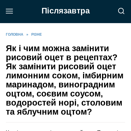
Перейти
Післязавтра
до
вмісту
ГОЛОВНА
»
РІЗНЕ
Як і чим можна замінити
рисовий оцет в рецептах?
Як замінити рисовий оцет
лимонним соком, імбирним
маринадом, виноградним
оцтом, соєвим соусом,
водоростей норі, столовим
та яблучним оцтом?