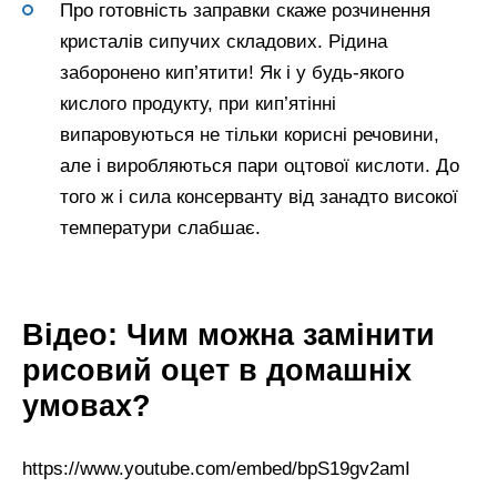
Про готовність заправки скаже розчинення
кристалів сипучих складових. Рідина
заборонено кип’ятити! Як і у будь-якого
кислого продукту, при кип’ятінні
випаровуються не тільки корисні речовини,
але і виробляються пари оцтової кислоти. До
того ж і сила консерванту від занадто високої
температури слабшає.
Відео: Чим можна замінити
рисовий оцет в домашніх
умовах?
https://www.youtube.com/embed/bpS19gv2amI