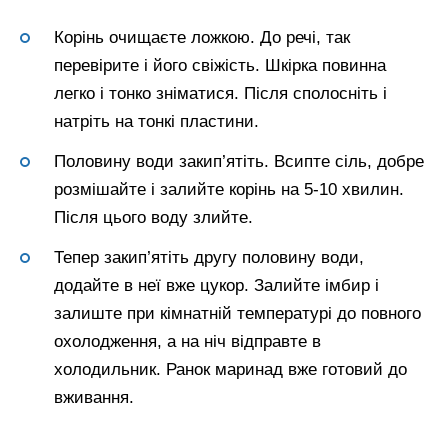
Корінь очищаєте ложкою. До речі, так
перевірите і його свіжість. Шкірка повинна
легко і тонко зніматися. Після сполосніть і
натріть на тонкі пластини.
Половину води закип’ятіть. Всипте сіль, добре
розмішайте і залийте корінь на 5-10 хвилин.
Після цього воду злийте.
Тепер закип’ятіть другу половину води,
додайте в неї вже цукор. Залийте імбир і
залиште при кімнатній температурі до повного
охолодження, а на ніч відправте в
холодильник. Ранок маринад вже готовий до
вживання.