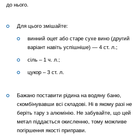
до нього.
Для цього змішайте:
винний оцет або старе сухе вино (другий
варіант навіть успішніше) — 4 ст. л.;
сіль – 1 ч. л.;
цукор – 3 ст. л.
Бажано поставити рідина на водяну баню,
скомбінувавши всі складові. Ні в якому разі не
беріть тару з алюмінію. Не забувайте, що цей
метал піддається окисленню, тому можливе
погіршення якості приправи.