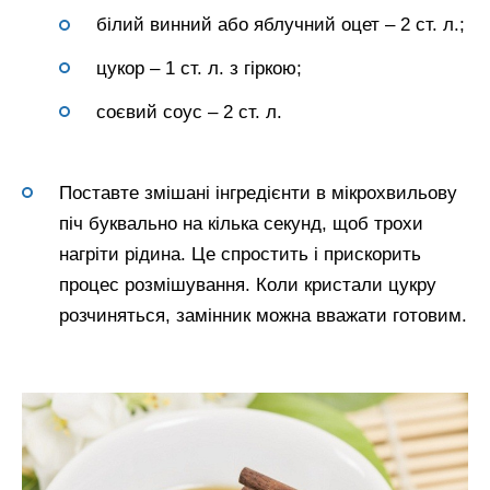
білий винний або яблучний оцет – 2 ст. л.;
цукор – 1 ст. л. з гіркою;
соєвий соус – 2 ст. л.
Поставте змішані інгредієнти в мікрохвильову
піч буквально на кілька секунд, щоб трохи
нагріти рідина. Це спростить і прискорить
процес розмішування. Коли кристали цукру
розчиняться, замінник можна вважати готовим.