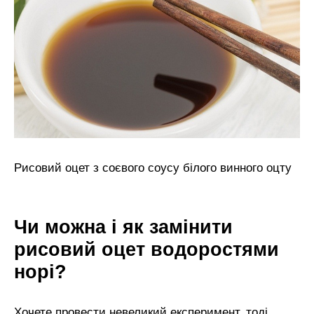
Рисовий оцет з соєвого соусу білого винного оцту
Чи можна і як замінити
рисовий оцет водоростями
норі?
Хочете провести невеликий експеримент, тоді