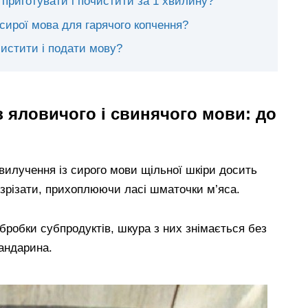
 приготувати і почистити за 1 хвилину?
сирої мова для гарячого копчення?
чистити і подати мову?
з яловичого і свинячого мови: до
вилучення із сирого мови щільної шкіри досить
зрізати, прихоплюючи ласі шматочки м’яса.
бробки субпродуктів, шкура з них знімається без
мандарина.