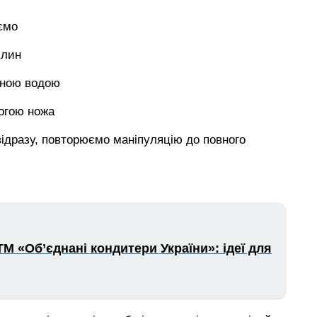
ємо
илин
аною водою
огою ножа
ідразу, повторюємо маніпуляцію до повного
ТМ «Об’єднані кондитери України»: ідеї для