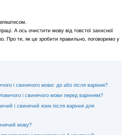
елікатесом.
праці. А ось очистити мову від товстої захисної
о. Про те, як це зробити правильно, поговоримо у
чого і свинячого мови: до або після варіння?
 яловичого і свинячого мови перед варінням?
ичий і свинячий язик після варіння для
винячий мову?