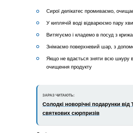
Сирої делікатес промиваємо, очища
У киплячій воді відварюємо пару хв
Витягуємо і кладемо в посуд з криж
Знімаємо поверхневий шар, з допом
Якщо не вдається зняти всю шкуру в
очищення продукту
ЗАРАЗ ЧИТАЮТЬ:
Солодкі новорічні подарунки від 
святкових сюрпризів