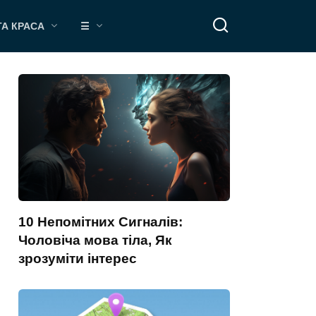
ТА КРАСА
☰
10 Непомітних Сигналів:
Чоловіча мова тіла, Як
зрозуміти інтерес