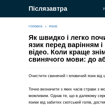
Перейти
Післязавтра
до
У
вмісту
ГОЛОВНА
»
РІЗНЕ
Як швидко і легко по
язик перед варінням і
відео. Коли краще зні
свинячого мови: до аб
Очистити свинячий і яловичий язик від ш
Точно визначити з яких часів страви з 
можливим. Однак те, що в далекому сер
язики від забитих скотський голів, дост