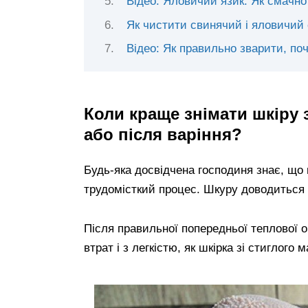
Відео: Яловичий язик. Як смачно
Як чистити свинячий і яловичий 
Відео: Як правильно зварити, по
Коли краще знімати шкіру 
або після варіння?
Будь-яка досвідчена господиня знає, що 
трудомісткий процес. Шкуру доводиться 
Після правильної попередньої теплової о
втрат і з легкістю, як шкірка зі стиглого 