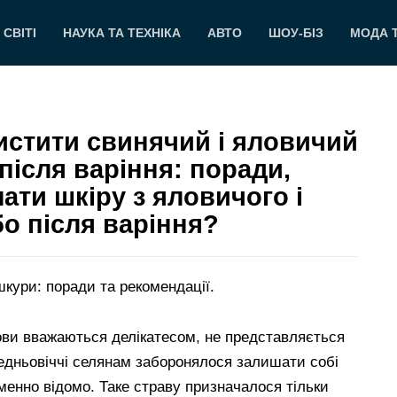
 СВІТІ
НАУКА ТА ТЕХНІКА
АВТО
ШОУ-БІЗ
МОДА 
чистити свинячий і яловичий
 після варіння: поради,
мати шкіру з яловичого і
о після варіння?
кури: поради та рекомендації.
мови вважаються делікатесом, не представляється
едньовіччі селянам заборонялося залишати собі
еменно відомо. Таке страву призначалося тільки