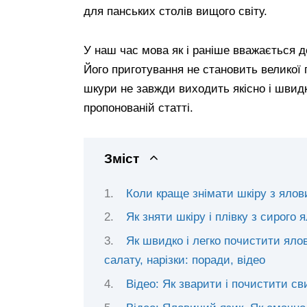
для панських столів вищого світу.
У наш час мова як і раніше вважається д
Його приготування не становить великої 
шкури не завжди виходить якісно і швидк
пропонованій статті.
Зміст
Коли краще знімати шкіру з ялови
Як зняти шкіру і плівку з сирого
Як швидко і легко почистити ялов
салату, нарізки: поради, відео
Відео: Як зварити і почистити с