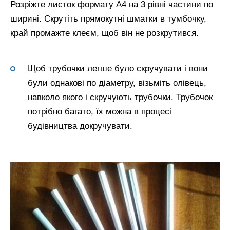
Розріжте листок формату А4 на 3 рівні частини по
ширині. Скрутіть прямокутні шматки в тумбочку,
край промажте клеєм, щоб він не розкрутився.
Щоб трубочки легше було скручувати і вони
були однакові по діаметру, візьміть олівець,
навколо якого і скручують трубочки. Трубочок
потрібно багато, їх можна в процесі
будівництва докручувати.