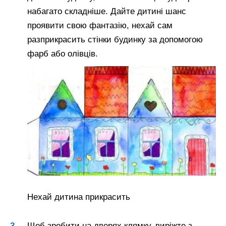
набагато складніше. Дайте дитині шанс
проявити свою фантазію, нехай сам
разприкрасить стінки будинку за допомогою
фарб або олівців.
Нехай дитина прикрасить
Щоб зробити на дверях клямку, виріжте з