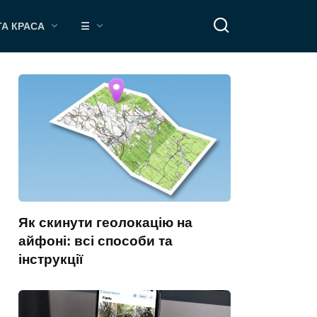
ТА КРАСА
☰
Як скинути геолокацію на
айфоні: всі способи та
інструкції