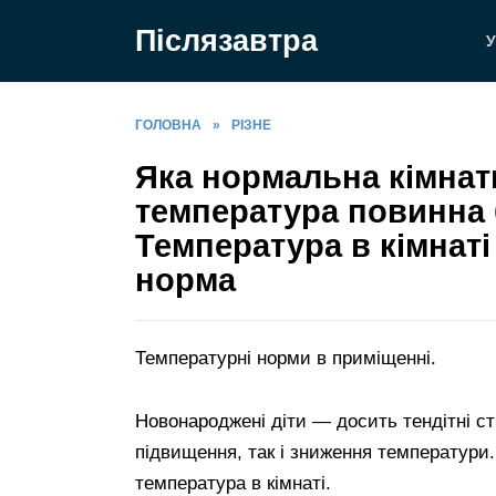
Перейти
Післязавтра
до
У
вмісту
ГОЛОВНА
»
РІЗНЕ
Яка нормальна кімнат
температура повинна б
Температура в кімнат
норма
Температурні норми в приміщенні.
Новонароджені діти — досить тендітні ст
підвищення, так і зниження температури.
температура в кімнаті.