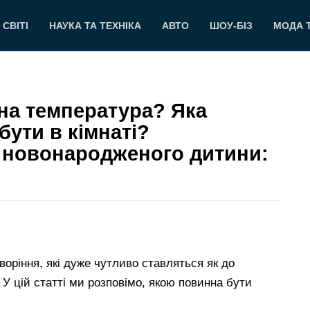
 СВІТІ
НАУКА ТА ТЕХНІКА
АВТО
ШОУ-БІЗ
МОДА 
на температура? Яка
ути в кімнаті?
і новонародженого дитини:
воріння, які дуже чутливо ставляться як до
 У цій статті ми розповімо, якою повинна бути