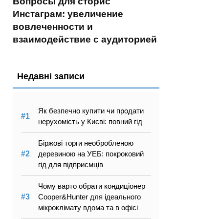
Вопросы для сторис
Инстаграм: увеличение
вовлеченности и
взаимодействие с аудиторией
Недавні записи
Як безпечно купити чи продати
нерухомість у Києві: повний гід
Біржові торги необробленою
деревиною на УЕБ: покроковий
гід для підприємців
Чому варто обрати кондиціонер
Cooper&Hunter для ідеального
мікроклімату вдома та в офісі