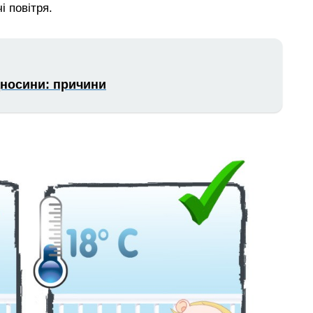
 повітря.
дносини: причини