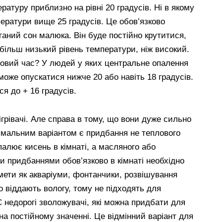
ратуру приблизно на рівні 20 градусів. Ні в якому
ератури вище 25 градусів. Це обов’язково
оганий сон малюка. Він буде постійно крутитися,
більш низький рівень температури, ніж високий.
мовий час? У людей у яких центральне опалення
може опускатися нижче 20 або навіть 18 градусів.
я до + 16 градусів.
грівачі. Але справа в тому, що вони дуже сильно
тимальним варіантом є придбання не теплового
спалює кисень в кімнаті, а масляного або
и придбаннями обов’язково в кімнаті необхідно
мети як акваріуми, фонтанчики, розвішування
 віддають вологу, тому не підходять для
Є недорогі зволожувачі, які можна придбати для
на постійному значенні. Це відмінний варіант для