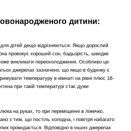
 новонародженого дитини:
і для дітей дещо відрізняються. Якщо дорослий
вона провокує хороший сон, бадьорість, швидке
 може викликати переохолодження. Особливо це
атьох джерелах зазначено, що якщо в будинку є
имувати температуру в кімнаті на рівні плюс 18-
дитина при такій температурі стає дуже
юка на руках, то при переміщенні в ліжечко,
но з тим, що постіль холодна, і повітря набагато
алюк прокидається. Відповідно в інших джерелах