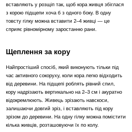
вставляють у розщіп так, щоб кора живця збіглася
з корою підщепи хоча б з одного боку. В одну
товсту гілку можна вставити 2–4 живці — це
сприяє рівномірному заростанню рани.
Щеплення за кору
Найпростіший спосіб, який виконують тільки під
час активного сокоруху, коли кора легко відходить
від деревини. На підщепі роблять рівний спил,
кору надрізають вертикально на 2–3 см і акуратно
відокремлюють. Живець зрізають навскоси,
залишаючи довгий зріз, і вставляють під кору
зрізом до деревини. На одну гілку можна помістити
кілька живців, розташовуючи їх по колу.