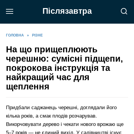
Перейти
Післязавтра
до
вмісту
ГОЛОВНА
»
РІЗНЕ
На що прищеплюють
черешню: сумісні підщепи,
покрокова інструкція та
найкращий час для
щеплення
Придбали саджанець черешні, доглядали його
кілька років, а смак плодів розчарував.
Викорчовувати дерево і чекати нового врожаю ще
5–7 років — не єдиний вихід. У садівництві існує