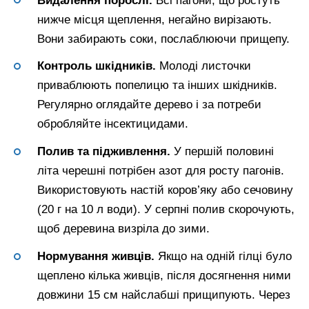
Видалення порослі.
Всі пагони, що ростуть
нижче місця щеплення, негайно вирізають.
Вони забирають соки, послаблюючи прищепу.
Контроль шкідників.
Молоді листочки
приваблюють попелицю та інших шкідників.
Регулярно оглядайте дерево і за потреби
обробляйте інсектицидами.
Полив та підживлення.
У першій половині
літа черешні потрібен азот для росту пагонів.
Використовують настій коров’яку або сечовину
(20 г на 10 л води). У серпні полив скорочують,
щоб деревина визріла до зими.
Нормування живців.
Якщо на одній гілці було
щеплено кілька живців, після досягнення ними
довжини 15 см найслабші прищипують. Через