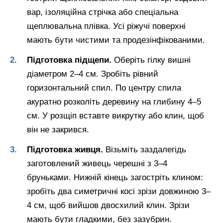
вар, ізоляційна стрічка або спеціальна
щеплювальна плівка. Усі ріжучі поверхні
мають бути чистими та продезінфікованими.
Підготовка підщепи.
Оберіть гілку вишні
діаметром 2–4 см. Зробіть рівний
горизонтальний спил. По центру спила
акуратно розколіть деревину на глибину 4–5
см. У розщіп вставте викрутку або клин, щоб
він не закрився.
Підготовка живця.
Візьміть заздалегідь
заготовлений живець черешні з 3–4
бруньками. Нижній кінець загостріть клином:
зробіть два симетричні косі зрізи довжиною 3–
4 см, щоб вийшов двосхилий клин. Зрізи
мають бути гладкими, без зазубрин.