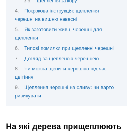
Щеплення за кору
Покрокова інструкція: щеплення
черешні на вишню навесні
Як заготовити живці черешні для
щеплення
Типові помилки при щепленні черешні
Догляд за щепленою черешнею
Чи можна щепити черешню під час
цвітіння
Щеплення черешні на сливу: чи варто
ризикувати
На які дерева прищеплюють