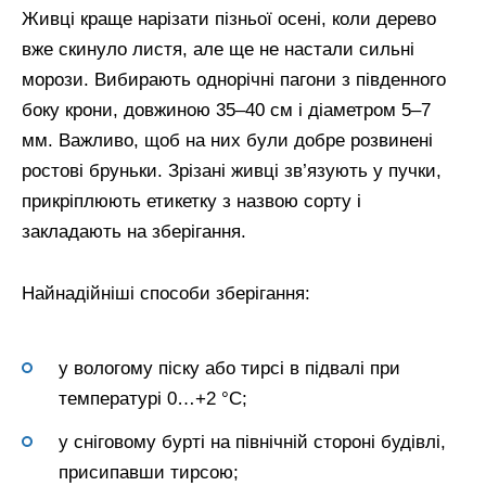
Живці краще нарізати пізньої осені, коли дерево
вже скинуло листя, але ще не настали сильні
морози. Вибирають однорічні пагони з південного
боку крони, довжиною 35–40 см і діаметром 5–7
мм. Важливо, щоб на них були добре розвинені
ростові бруньки. Зрізані живці зв’язують у пучки,
прикріплюють етикетку з назвою сорту і
закладають на зберігання.
Найнадійніші способи зберігання:
у вологому піску або тирсі в підвалі при
температурі 0…+2 °С;
у сніговому бурті на північній стороні будівлі,
присипавши тирсою;