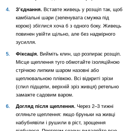
З’єднання.
Вставте живець у розщіп так, щоб
камбіальні шари (зеленувата смужка під
корою) збіглися хоча б з одного боку. Живець
повинен увійти щільно, але без надмірного
зусилля.
Фіксація.
Вийміть клин, що розпирає розщіп.
Місце щеплення туго обмотайте ізоляційною
стрічкою липким шаром назовні або
щеплювальною плівкою. Всі відкриті зрізи
(спил підщепи, верхній зріз живця) ретельно
замажте садовим варом.
Догляд після щеплення.
Через 2–3 тижні
огляньте щеплення: якщо бруньки на живці
набубнявіли і рушили в ріст, зрощення
відбулося. Протягом сезону видаляйте всю