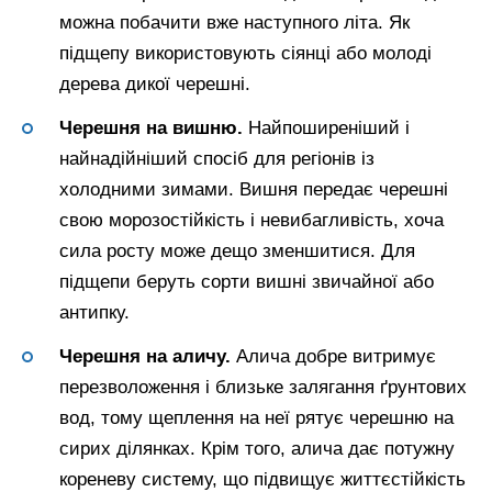
можна побачити вже наступного літа. Як
підщепу використовують сіянці або молоді
дерева дикої черешні.
Черешня на вишню.
Найпоширеніший і
найнадійніший спосіб для регіонів із
холодними зимами. Вишня передає черешні
свою морозостійкість і невибагливість, хоча
сила росту може дещо зменшитися. Для
підщепи беруть сорти вишні звичайної або
антипку.
Черешня на аличу.
Алича добре витримує
перезволоження і близьке залягання ґрунтових
вод, тому щеплення на неї рятує черешню на
сирих ділянках. Крім того, алича дає потужну
кореневу систему, що підвищує життєстійкість