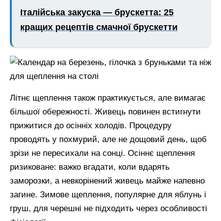
Італійська закуска — брускетта: 25
кращих рецептів смачної брускетти
Літнє щеплення також практикується, але вимагає
більшої обережності. Живець повинен встигнути
прижитися до осінніх холодів. Процедуру
проводять у похмурий, але не дощовий день, щоб
зрізи не пересихали на сонці. Осіннє щеплення
ризиковане: важко вгадати, коли вдарять
заморозки, а невкорінений живець майже напевно
загине. Зимове щеплення, популярне для яблунь і
груш, для черешні не підходить через особливості