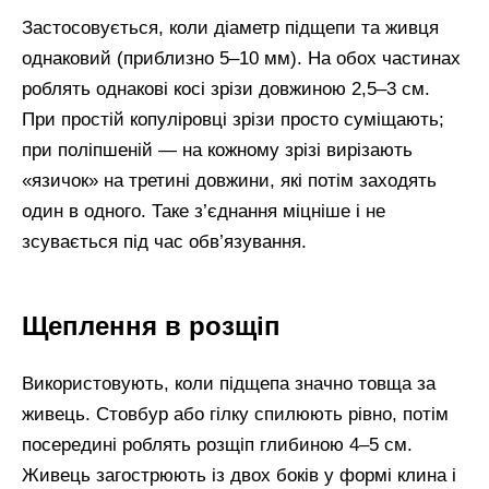
Застосовується, коли діаметр підщепи та живця
однаковий (приблизно 5–10 мм). На обох частинах
роблять однакові косі зрізи довжиною 2,5–3 см.
При простій копуліровці зрізи просто суміщають;
при поліпшеній — на кожному зрізі вирізають
«язичок» на третині довжини, які потім заходять
один в одного. Таке з’єднання міцніше і не
зсувається під час обв’язування.
Щеплення в розщіп
Використовують, коли підщепа значно товща за
живець. Стовбур або гілку спилюють рівно, потім
посередині роблять розщіп глибиною 4–5 см.
Живець загострюють із двох боків у формі клина і