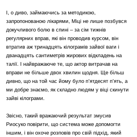
І, о диво, займаючись за методикою,
запропонованою лікарями, Міці не лише позбувся
докучливого болю в спині – за сім тижнів
регулярних вправ, які він проводив курсом, він
втратив аж тринадцять кілограмів зайвої ваги і
дванадцять сантиметрів жирових відкладень на
талії. І найвражаюче те, що актор витрачав на
вправи не більше двох хвилин щодня. Ще більш
дивно, що на той час йому було п’ятдесят п’ять, а
ми добре знаємо, як складно людям у віці скинути
зайві кілограми.
Звісно, такий вражаючий результат змусив
Риосуко повірити, що система може допомогти
іншим, і він охоче розповів про свій підхід, який