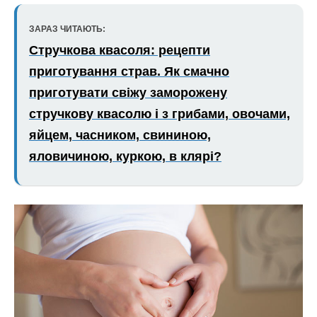
ЗАРАЗ ЧИТАЮТЬ:
Стручкова квасоля: рецепти
приготування страв. Як смачно
приготувати свіжу заморожену
стручкову квасолю і з грибами, овочами,
яйцем, часником, свининою,
яловичиною, куркою, в клярі?