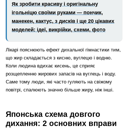
Як зробити красиву і оригінальну
ігольніцю своїми руками — пончик,
манекен, кактус, з дисків і ще 20 цікавих
моделей: ідеї, викрійки, схеми, фото
Лікарі пояснюють ефект дихальної гімнастики тим,
що жир складається з кисню, вуглецю і водню.
Коли людина вдихає кисень, це сприяє
розщепленню жирових запасів на вуглець і воду.
Саме тому люди, які часто гуляють на свіжому
повітрі, спалюють значно більше жиру, ніж інші.
Японська схема довгого
дихання: 2 основних вправи