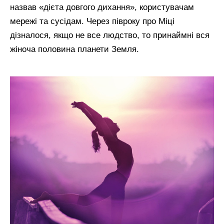
назвав «дієта довгого дихання», користувачам
мережі та сусідам. Через півроку про Міці
дізналося, якщо не все людство, то принаймні вся
жіноча половина планети Земля.