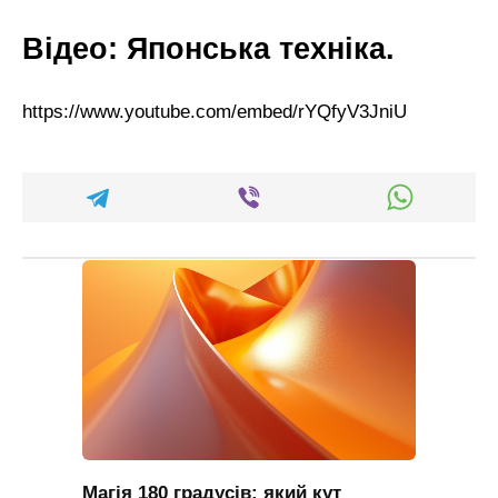
Відео: Японська техніка.
https://www.youtube.com/embed/rYQfyV3JniU
Магія 180 градусів: який кут