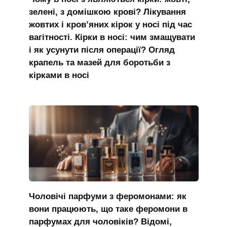
зелені, з домішкою крові? Лікування
жовтих і кров’яних кірок у носі під час
вагітності. Кірки в носі: чим змащувати
і як усунути після операції? Огляд
крапель та мазей для боротьби з
кірками в носі
Чоловічі парфуми з феромонами: як
вони працюють, що таке феромони в
парфумах для чоловіків? Відомі,