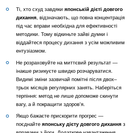
Ті, хто схуд завдяки
японській дієті довгого
дихання
, відзначають, що повна концентрація
під час вправи необхідна для ефективності
методики. Тому відкиньте зайві думки і
віддайтеся процесу дихання з усім можливим
ентузіазмом.
Не розраховуйте на миттєвий результат —
інакше ризикуєте швидко розчаруватися.
Видимі зміни зазвичай помітні після двох–
трьох місяців регулярних занять. Наберіться
терпіння: метод не лише допоможе скинути
вагу, а й покращити здоров’я.
Якщо бажаєте прискорити прогрес —
поєднайте
японську дієту довгого дихання
з
вправами з йоги. Додаткове навантаження