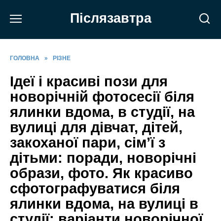
Перейти
Післязавтра
до
вмісту
ГОЛОВНА
»
РІЗНЕ
Ідеї і красиві пози для
новорічній фотосесії біля
ялинки вдома, в студії, на
вулиці для дівчат, дітей,
закоханої пари, сім’ї з
дітьми: поради, новорічні
образи, фото. Як красиво
сфотографуватися біля
ялинки вдома, на вулиці в
студії: варіанти новорічної