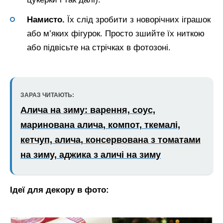
Намисто.
Їх слід зробити з новорічних іграшок
або м’яких фігурок. Просто зшийте їх ниткою
або підвісьте на стрічках в фотозоні.
ЗАРАЗ ЧИТАЮТЬ:
Алича на зиму: варення, соус,
маринована алича, компот, ткемалі,
кетчуп, алича, консервована з томатами
на зиму, аджика з аличі на зиму
Ідеї для декору в фото: