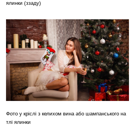
ялинки (ззаду)
Фото у кріслі з келихом вина або шампанського на
тлі ялинки