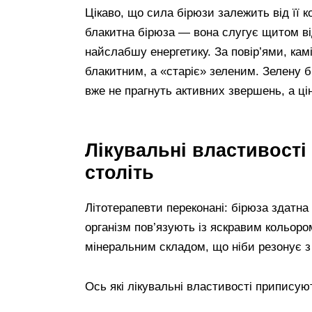
Цікаво, що сила бірюзи залежить від її
блакитна бірюза — вона слугує щитом від
найслабшу енергетику. За повір’ями, ка
блакитним, а «старіє» зеленим. Зелену б
вже не прагнуть активних звершень, а цін
Лікувальні властивості
століть
Літотерапевти переконані: бірюза здатна
організм пов’язують із яскравим кольоро
мінеральним складом, що ніби резонує 
Ось які лікувальні властивості приписуют