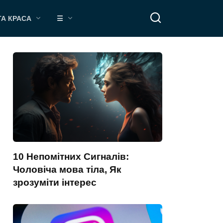
ТА КРАСА
☰
10 Непомітних Сигналів:
Чоловіча мова тіла, Як
зрозуміти інтерес