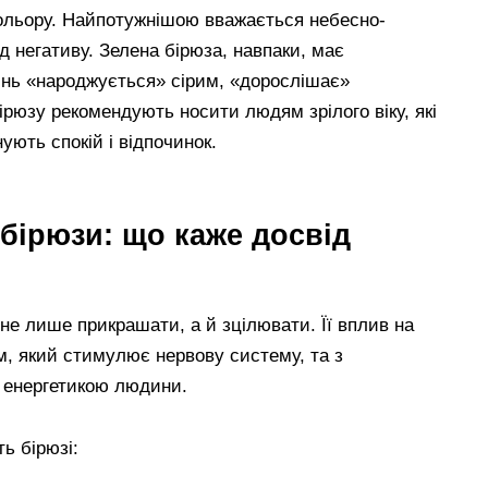
 кольору. Найпотужнішою вважається небесно-
 негативу. Зелена бірюза, навпаки, має
мінь «народжується» сірим, «дорослішає»
ірюзу рекомендують носити людям зрілого віку, які
ують спокій і відпочинок.
 бірюзи: що каже досвід
 не лише прикрашати, а й зцілювати. Її вплив на
м, який стимулює нервову систему, та з
з енергетикою людини.
ь бірюзі: