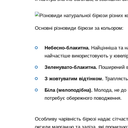
Основні різновиди бірюзи за кольором:
Небесно-блакитна.
Найцінніша та н
найчастіше використовують у ювелір
Зеленувато-блакитна.
Поширений ві
З жовтуватим відтінком.
Трапляєть
Біла (мелоподібна).
Молода, не до 
потребує обережного поводження.
Особливу чарівність бірюзі надає сітча
оксиди марганцю та заліза, які пронизую