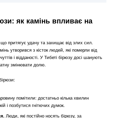
юзи: як камінь впливає на
 що притягує удачу та захищає від злих сил.
мінь утворився з кісток людей, які померли від
чуттів і відданості. У Тибеті бірюзу досі шанують
здатну змінювати долю.
бірюзи:
ровину помітили: достатньо кілька хвилин
кій і позбутися гнітючих думок.
я.
Люди, які постійно носять бірюзу, за