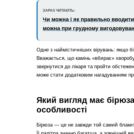
ЗАРАЗ ЧИТАЮТЬ:
Чи можна і як правильно вводити 
можна при грудному вигодовуван
Одне з наймістичніших вірувань: якщо б
Вважається, що камінь «вбирає» хворобу
звернутися до лікаря та пройти обстежен
може стати додатковим нагадуванням про
Який вигляд має бірюза
особливості
Бірюза — це не завжди той самий блакит
Її палітра значно багатша, а зовнішній в