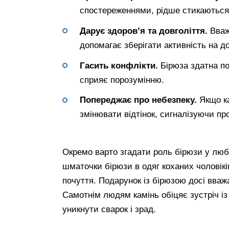
спостереженнями, рідше стикаютьс
Дарує здоров’я та довголіття.
Вваж
допомагає зберігати активність на до
Гасить конфлікти.
Бірюза здатна пом
сприяє порозумінню.
Попереджає про небезпеку.
Якщо ка
змінювати відтінок, сигналізуючи п
Окремо варто згадати роль бірюзи у люб
шматочки бірюзи в одяг коханих чоловіків
почуття. Подарунок із бірюзою досі вва
Самотнім людям камінь обіцяє зустріч і
уникнути сварок і зрад.