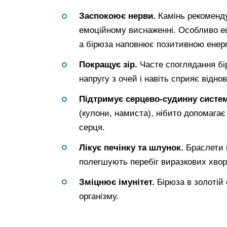
Заспокоює нерви.
Камінь рекоменду
емоційному виснаженні. Особливо ефе
а бірюза наповнює позитивною енерг
Покращує зір.
Часте споглядання бі
напругу з очей і навіть сприяє відно
Підтримує серцево-судинну систем
(кулони, намиста), нібито допомагає 
серця.
Лікує печінку та шлунок.
Браслети й
полегшують перебіг виразкових хвор
Зміцнює імунітет.
Бірюза в золотій
організму.