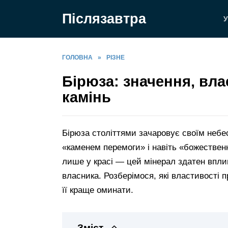
Перейти
Післязавтра
до
У
вмісту
ГОЛОВНА
»
РІЗНЕ
Бірюза: значення, вла
камінь
Бірюза століттями зачаровує своїм небе
«каменем перемоги» і навіть «божествен
лише у красі — цей мінерал здатен вплива
власника. Розберімося, які властивості п
її краще оминати.
Зміст