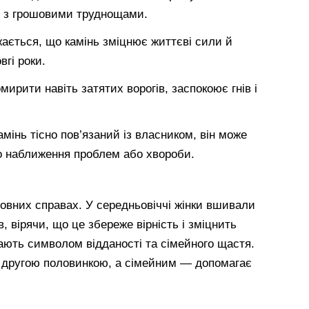
я з грошовими труднощами.
ається, що камінь зміцнює життєві сили й
вгі роки.
ирити навіть затятих ворогів, заспокоює гнів і
мінь тісно пов’язаний із власником, він може
ро наближення проблем або хвороби.
овних справах. У середньовіччі жінки вшивали
, вірячи, що це збереже вірність і зміцнить
жають символом відданості та сімейного щастя.
з другою половинкою, а сімейним — допомагає