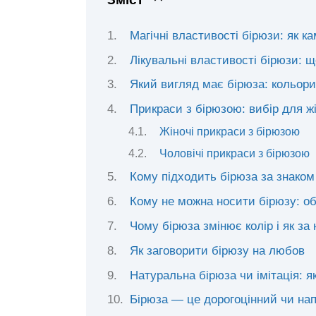
Магічні властивості бірюзи: як к
Лікувальні властивості бірюзи: щ
Який вигляд має бірюза: кольори
Прикраси з бірюзою: вибір для жін
Жіночі прикраси з бірюзою
Чоловічі прикраси з бірюзою
Кому підходить бірюза за знаком
Кому не можна носити бірюзу: о
Чому бірюза змінює колір і як за
Як заговорити бірюзу на любов
Натуральна бірюза чи імітація: я
Бірюза — це дорогоцінний чи нап