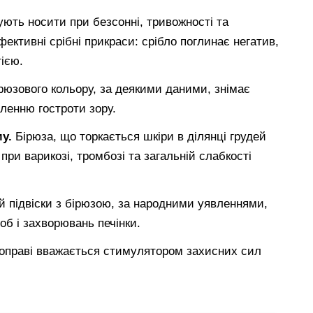
ють носити при безсонні, тривожності та
ктивні срібні прикраси: срібло поглинає негатив,
ією.
рюзового кольору, за деякими даними, знімає
вленню гостроти зору.
у.
Бірюза, що торкається шкіри в ділянці грудей
при варикозі, тромбозі та загальній слабкості
 підвіски з бірюзою, за народними уявленнями,
об і захворювань печінки.
 оправі вважається стимулятором захисних сил