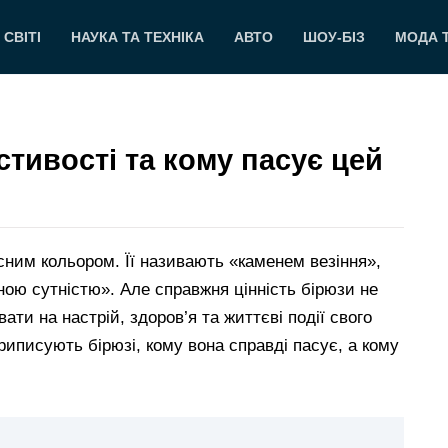
 СВІТІ
НАУКА ТА ТЕХНІКА
АВТО
ШОУ-БІЗ
МОДА 
стивості та кому пасує цей
сним кольором. Її називають «каменем везіння»,
ною сутністю». Але справжня цінність бірюзи не
ти на настрій, здоров’я та життєві події свого
риписують бірюзі, кому вона справді пасує, а кому