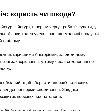
ніч: користь чи шкода?
ойогурт і йогурт, в першу чергу треба з’ясувати, у
ільної лави кожен учень знає, що молочні продукти
 в цілому.
ечник корисними бактеріями, завдяки чому
зпечні захворювання, у тому числі онкологічні не
лочку.
необхідний, щоб зберігати здоров’я слизових
ю від денної норми споживання. Завдяки
озвиток небезпечних патологій.
и біойогурти і йогурти щодня. Тоді у всіх