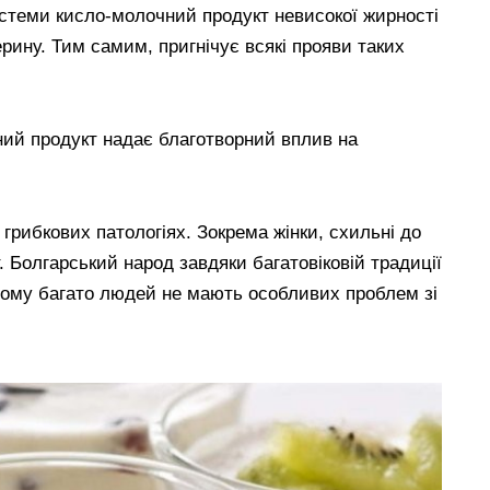
стеми кисло-молочний продукт невисокої жирності
рину. Тим самим, пригнічує всякі прояви таких
аний продукт надає благотворний вплив на
рибкових патологіях. Зокрема жінки, схильні до
. Болгарський народ завдяки багатовіковій традиції
чому багато людей не мають особливих проблем зі