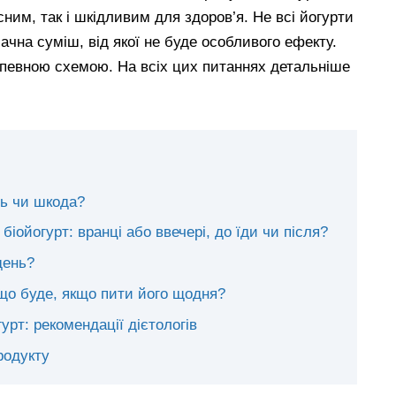
сним, так і шкідливим для здоров’я. Не всі йогурти
ачна суміш, від якої не буде особливого ефекту.
а певною схемою. На всіх цих питаннях детальніше
сть чи шкода?
біойогурт: вранці або ввечері, до їди чи після?
день?
 що буде, якщо пити його щодня?
урт: рекомендації дієтологів
родукту