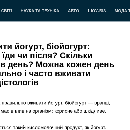
 СВІТІ
НАУКА ТА ТЕХНІКА
АВТО
ШОУ-БІЗ
МОДА 
ти йогурт, біойогурт:
 їди чи після? Скільки
и в день? Можна кожен день
ильно і часто вживати
ієтологів
к правильно вживати йогурт, біойогурт — вранці,
н має вплив на організм: корисне або шкідливе.
ться такий кисломолочний продукт, як йогурт.