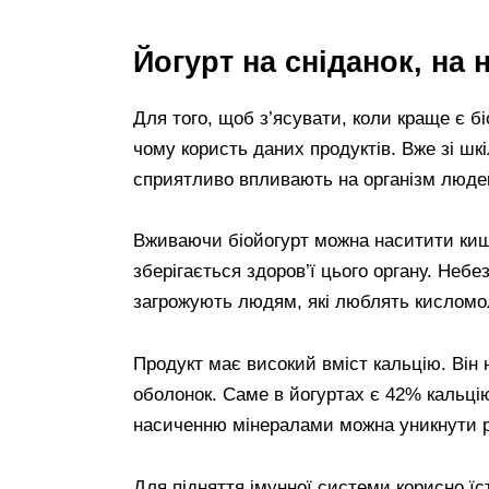
Йогурт на сніданок, на 
Для того, щоб з’ясувати, коли краще є бі
чому користь даних продуктів. Вже зі шк
сприятливо впливають на організм людей
Вживаючи біойогурт можна наситити киш
зберігається здоров’ї цього органу. Небе
загрожують людям, які люблять кисломо
Продукт має високий вміст кальцію. Він 
оболонок. Саме в йогуртах є 42% кальці
насиченню мінералами можна уникнути р
Для підняття імунної системи корисно їст