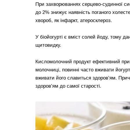
При захворюваннях серцево-судинної си
до 2% знижує наявність поганого холесте
хвороб, як інфаркт, атеросклероз.
У біойогурті є вміст солей йоду, тому д
щитовидку.
Кисломолочний продукт ефективний при г
молочниці, повинні часто вживати йогурт
вживати його славиться здоров’ям. При
здоров’ям до самої старості.