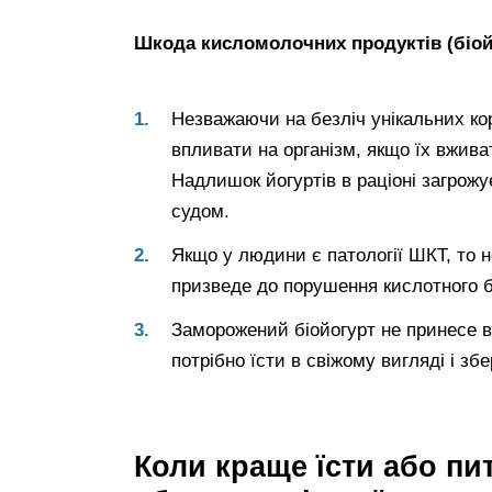
Шкода кисломолочних продуктів (біойо
Незважаючи на безліч унікальних к
впливати на організм, якщо їх вжива
Надлишок йогуртів в раціоні загрож
судом.
Якщо у людини є патології ШКТ, то 
призведе до порушення кислотного б
Заморожений біойогурт не принесе ва
потрібно їсти в свіжому вигляді і зб
Коли краще їсти або пит