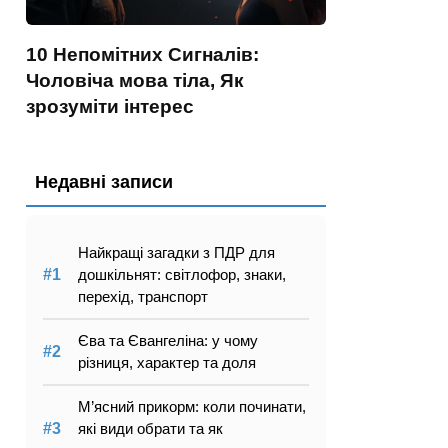
10 Непомітних Сигналів:
Чоловіча мова тіла, Як
зрозуміти інтерес
Недавні записи
Найкращі загадки з ПДР для
дошкільнят: світлофор, знаки,
перехід, транспорт
Єва та Євангеліна: у чому
різниця, характер та доля
М’ясний прикорм: коли починати,
які види обрати та як