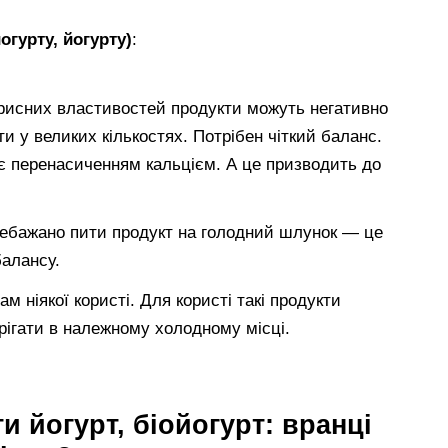
гурту, йогурту)
:
орисних властивостей продукти можуть негативно
ти у великих кількостях. Потрібен чіткий баланс.
ує перенасиченням кальцієм. А це призводить до
небажано пити продукт на голодний шлунок — це
алансу.
м ніякої користі. Для користі такі продукти
ерігати в належному холодному місці.
и йогурт, біойогурт: вранці