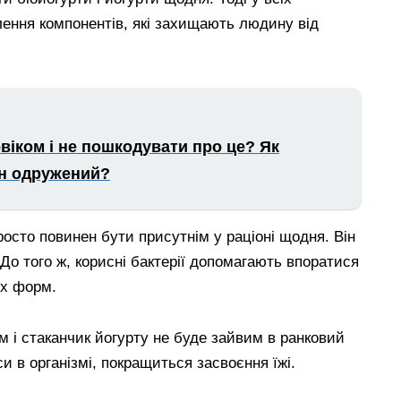
ення компонентів, які захищають людину від
віком і не пошкодувати про це? Як
ін одружений?
осто повинен бути присутнім у раціоні щодня. Він
о того ж, корисні бактерії допомагають впоратися
их форм.
м і стаканчик йогурту не буде зайвим в ранковий
си в організмі, покращиться засвоєння їжі.