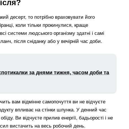
після?
акий десерт, то потрібно враховувати його
Вранці, коли тільки прокинулися, краще
всі системи людського організму здатні і самі
ланч, після сніданку або у вечірній час доби.
потикалки за днями тижня, часом доби та
чить вам відмінне самопочуття ви не відчуєте
дукту впливає на стінки шлунка. У денний час
обіду. Ви відчуєте прилив енергії, бадьорості і не
 сил вистачить на весь робочий день.