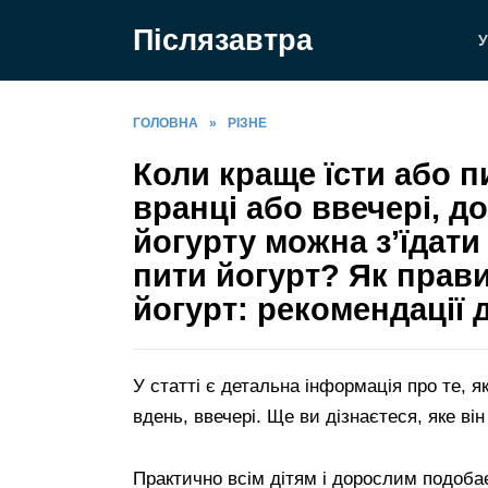
Перейти
Післязавтра
до
У
вмісту
ГОЛОВНА
»
РІЗНЕ
Коли краще їсти або пи
вранці або ввечері, до
йогурту можна з’їдат
пити йогурт? Як прав
йогурт: рекомендації д
У статті є детальна інформація про те, я
вдень, ввечері. Ще ви дізнаєтеся, яке ві
Практично всім дітям і дорослим подобає