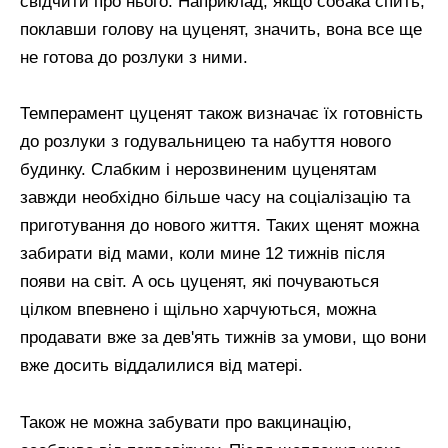
свідчити про нього. Наприклад, якщо собака спить,
поклавши голову на цуценят, значить, вона все ще
не готова до розлуки з ними.
Темперамент цуценят також визначає їх готовність
до розлуки з годувальницею та набуття нового
будинку. Слабким і нерозвиненим цуценятам
завжди необхідно більше часу на соціалізацію та
приготування до нового життя. Таких щенят можна
забирати від мами, коли мине 12 тижнів після
появи на світ. А ось цуценят, які почуваються
цілком впевнено і щільно харчуються, можна
продавати вже за дев'ять тижнів за умови, що вони
вже досить віддалилися від матері.
Також не можна забувати про вакцинацію,