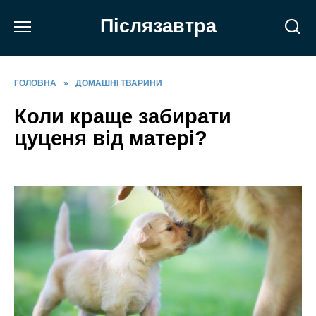
Перейти
Післязавтра
до
вмісту
ГОЛОВНА
»
ДОМАШНІ ТВАРИНИ
Коли краще забирати
цуценя від матері?