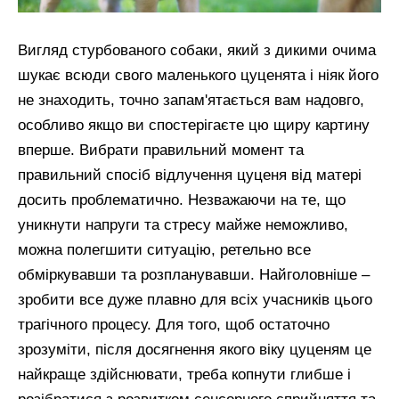
Вигляд стурбованого собаки, який з дикими очима
шукає всюди свого маленького цуценята і ніяк його
не знаходить, точно запам'ятається вам надовго,
особливо якщо ви спостерігаєте цю щиру картину
вперше. Вибрати правильний момент та
правильний спосіб відлучення цуценя від матері
досить проблематично. Незважаючи на те, що
уникнути напруги та стресу майже неможливо,
можна полегшити ситуацію, ретельно все
обміркувавши та розпланувавши. Найголовніше –
зробити все дуже плавно для всіх учасників цього
трагічного процесу. Для того, щоб остаточно
зрозуміти, після досягнення якого віку цуценям це
найкраще здійснювати, треба копнути глибше і