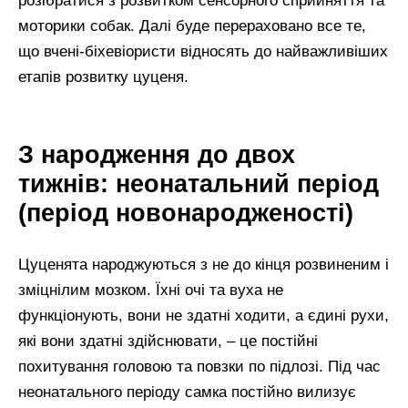
розібратися з розвитком сенсорного сприйняття та
моторики собак. Далі буде перераховано все те,
що вчені-біхевіористи відносять до найважливіших
етапів розвитку цуценя.
З народження до двох
тижнів: неонатальний період
(період новонародженості)
Цуценята народжуються з не до кінця розвиненим і
зміцнілим мозком. Їхні очі та вуха не
функціонують, вони не здатні ходити, а єдині рухи,
які вони здатні здійснювати, – це постійні
похитування головою та повзки по підлозі. Під час
неонатального періоду самка постійно вилизує