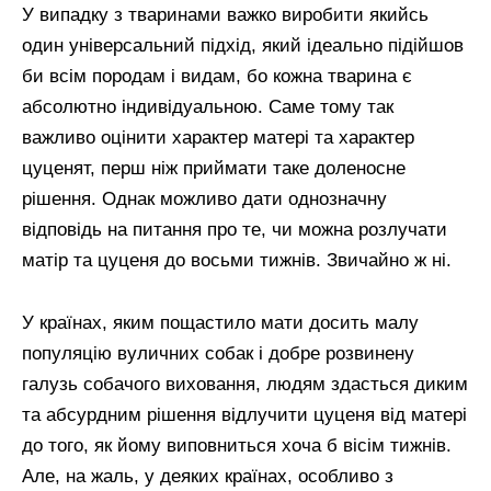
У випадку з тваринами важко виробити якийсь
один універсальний підхід, який ідеально підійшов
би всім породам і видам, бо кожна тварина є
абсолютно індивідуальною. Саме тому так
важливо оцінити характер матері та характер
цуценят, перш ніж приймати таке доленосне
рішення. Однак можливо дати однозначну
відповідь на питання про те, чи можна розлучати
матір та цуценя до восьми тижнів. Звичайно ж ні.
У країнах, яким пощастило мати досить малу
популяцію вуличних собак і добре розвинену
галузь собачого виховання, людям здасться диким
та абсурдним рішення відлучити цуценя від матері
до того, як йому виповниться хоча б вісім тижнів.
Але, на жаль, у деяких країнах, особливо з