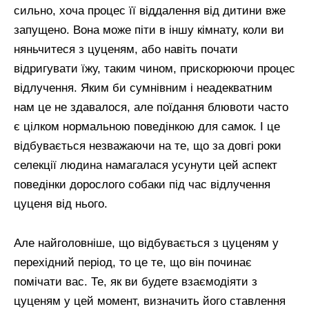
сильно, хоча процес її віддалення від дитини вже
запущено. Вона може піти в іншу кімнату, коли ви
няньчитеся з цуценям, або навіть почати
відригувати їжу, таким чином, прискорюючи процес
відлучення. Яким би сумнівним і неадекватним
нам це не здавалося, але поїдання блювоти часто
є цілком нормальною поведінкою для самок. І це
відбувається незважаючи на те, що за довгі роки
селекції людина намагалася усунути цей аспект
поведінки дорослого собаки під час відлучення
цуценя від нього.
Але найголовніше, що відбувається з цуценям у
перехідний період, то це те, що він починає
помічати вас. Те, як ви будете взаємодіяти з
цуценям у цей момент, визначить його ставлення