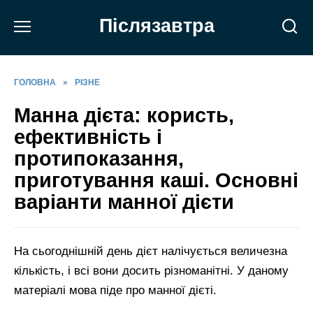
Перейти
Післязавтра
до
вмісту
ГОЛОВНА
»
РІЗНЕ
Манна дієта: користь,
ефективність і
протипоказання,
приготування каші. Основні
варіанти манної дієти
На сьогоднішній день дієт налічується величезна
кількість, і всі вони досить різноманітні. У даному
матеріалі мова піде про манної дієті.