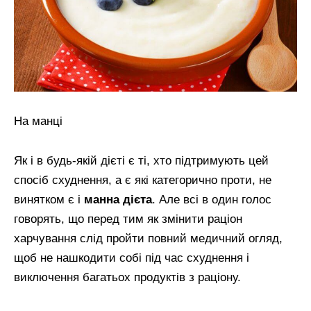
На манці
Як і в будь-якій дієті є ті, хто підтримують цей
спосіб схуднення, а є які категорично проти, не
винятком є і
манна дієта
. Але всі в один голос
говорять, що перед тим як змінити раціон
харчування слід пройти повний медичний огляд,
щоб не нашкодити собі під час схуднення і
виключення багатьох продуктів з раціону.