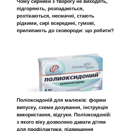
Чому сирники з творогу не виходять,
підгоряють, розпадаються,
розтікаються, несмачні, стають
рідкими, сирі всередині, гумові,
прилипають до сковороди: що робити?
Поліоксидоній для малюків: форми
випуску, схеми дозування, інструкція
використання, відгуки. Поліоксидоній:
з якого віку дозволено давати дітям
для профілактики, підвищення