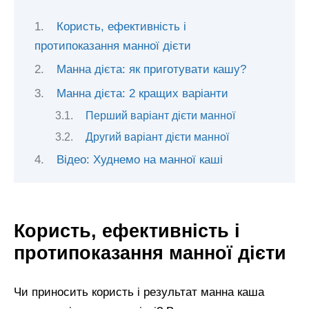
Користь, ефективність і
протипоказання манної дієти
Манна дієта: як приготувати кашу?
Манна дієта: 2 кращих варіанти
Перший варіант дієти манної
Другий варіант дієти манної
Відео: Худнемо на манної каші
Користь, ефективність і
протипоказання манної дієти
Чи приносить користь і результат манна каша