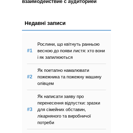
взаимодействие с аудиторией
Недавні записи
Рослини, що квітнуть ранньою
весною до появи листя: хто вони
і як запилюються
Як поетапно намалювати
пожежника та пожежну машину
олівцем
Як написати заяву про
перенесення відпустки: зразки
для сімейних обставин,
лікарняного та виробничої
потреби