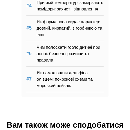
При якій температурі замерзають
помідори: захист і відновлення
Як форма носа видає характер:
довгий, кирпатий, з горбинкою та
інші
Чим полоскати горло дитині при
ангіні: безпечні розчини та
правила
Як намалювати дельфіна
олівцем: покрокові схеми та
морський пейзаж
Вам також може сподобатися