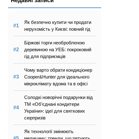
Недавні записи
Як безпечно купити чи продати
нерухомість у Києві: повний гід
Біржові торги необробленою
деревиною на УЕБ: покроковий
гід для підприємців
Чому варто обрати кондиціонер
Cooper&Hunter для ідеального
мікроклімату вдома та в офісі
Солодкі новорічні подарунки від
ТМ «Об’єднані кондитери
України»: ідеї для святкових
сюрпризів
Як технології змінюють
медицину: тренди, що рятують