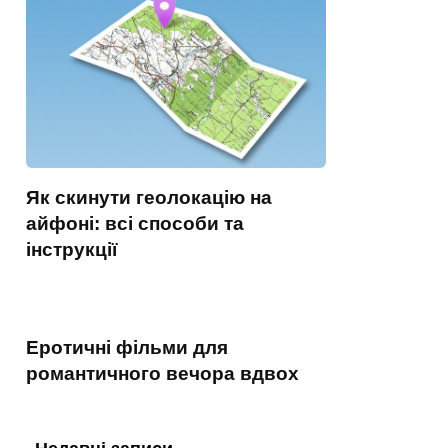
Як скинути геолокацію на
айфоні: всі способи та
інструкції
Еротичні фільми для
романтичного вечора вдвох