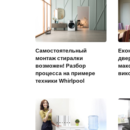
Самостоятельный
Еко
монтаж стиралки
двер
возможен! Разбор
мак
процесса на примере
вик
техники Whirlpool