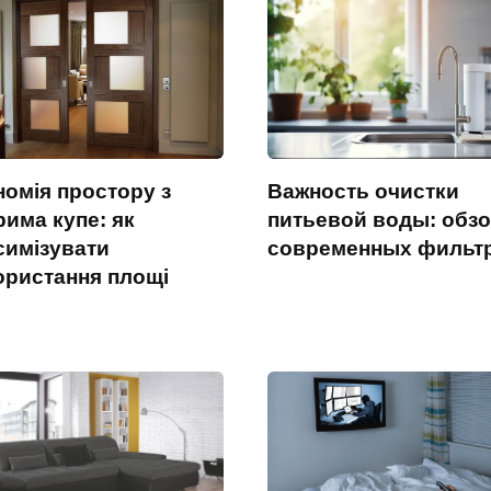
номія простору з
Важность очистки
има купе: як
питьевой воды: обз
симізувати
современных фильт
ористання площі