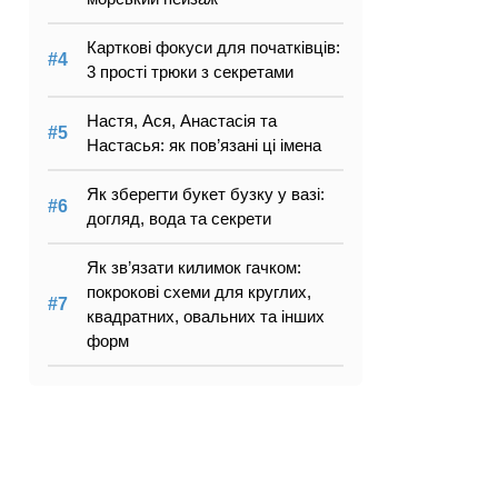
Карткові фокуси для початківців:
3 прості трюки з секретами
Настя, Ася, Анастасія та
Настасья: як пов’язані ці імена
Як зберегти букет бузку у вазі:
догляд, вода та секрети
Як зв’язати килимок гачком:
покрокові схеми для круглих,
квадратних, овальних та інших
форм