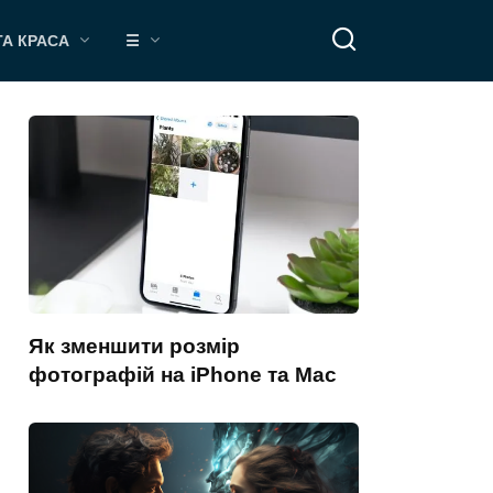
ТА КРАСА
☰
Як зменшити розмір
фотографій на iPhone та Mac