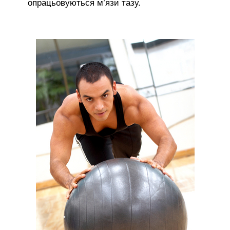
опрацьовуються м’язи тазу.