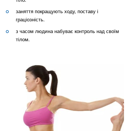
тіло.
заняття покращують ходу, поставу і
граціозність.
з часом людина набуває контроль над своїм
тілом.