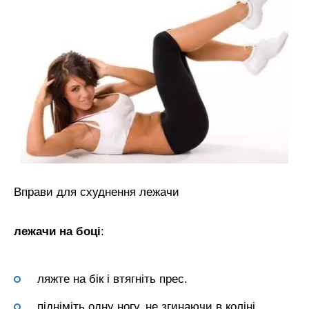
Вправи для схуднення лежачи
лежачи на боці
:
ляжте на бік і втягніть прес.
підніміть одну ногу, не згинаючи в коліні.