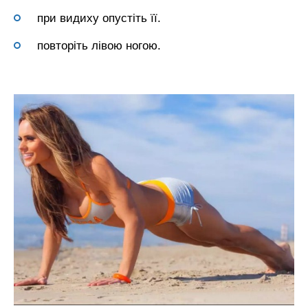
при видиху опустіть її.
повторіть лівою ногою.