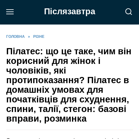
Перейти
Післязавтра
до
вмісту
ГОЛОВНА
»
РІЗНЕ
Пілатес: що це таке, чим він
корисний для жінок і
чоловіків, які
протипоказання? Пілатес в
домашніх умовах для
початківців для схуднення,
спини, талії, стегон: базові
вправи, розминка