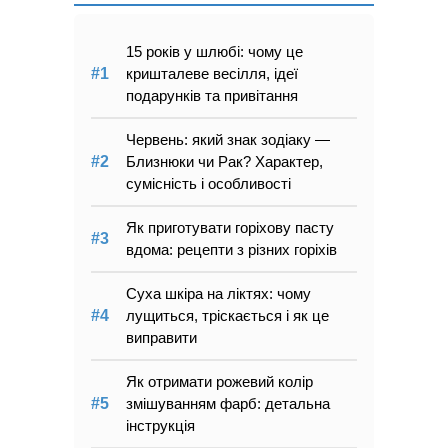
15 років у шлюбі: чому це
кришталеве весілля, ідеї
подарунків та привітання
Червень: який знак зодіаку —
Близнюки чи Рак? Характер,
сумісність і особливості
Як приготувати горіхову пасту
вдома: рецепти з різних горіхів
Суха шкіра на ліктях: чому
лущиться, тріскається і як це
виправити
Як отримати рожевий колір
змішуванням фарб: детальна
інструкція