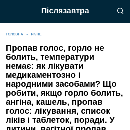
Перейти
Післязавтра
до
вмісту
ГОЛОВНА
»
РІЗНЕ
Пропав голос, горло не
болить, температури
немає: як лікувати
медикаментозно і
народними засобами? Що
робити, якщо горло болить,
ангіна, кашель, пропав
голос: лікування, список
ліків і таблеток, поради. У
дитини, вагітної пропав