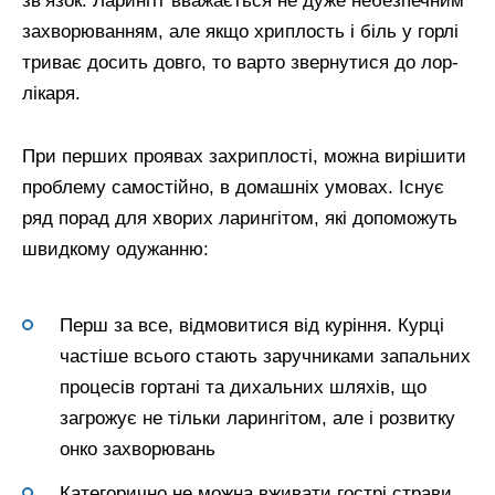
зв’язок. Ларингіт вважається не дуже небезпечним
захворюванням, але якщо хриплость і біль у горлі
триває досить довго, то варто звернутися до лор-
лікаря.
При перших проявах захриплості, можна вирішити
проблему самостійно, в домашніх умовах. Існує
ряд порад для хворих ларингітом, які допоможуть
швидкому одужанню:
Перш за все, відмовитися від куріння. Курці
частіше всього стають заручниками запальних
процесів гортані та дихальних шляхів, що
загрожує не тільки ларингітом, але і розвитку
онко захворювань
Категорично не можна вживати гострі страви.