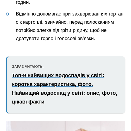
годин.
Відмінно допомагає при захворюваннях гортані
сік картоплі, звичайно, перед полосканиям
потрібно злегка підігріти рідину, щоб не
дратувати горло і голосові зв’язки.
ЗАРАЗ ЧИТАЮТЬ:
Топ-9 найвищих водоспадів у світі:
коротка характеристика, фото.
Найвищий водоспад у світі: опис, фото,
цікаві факти