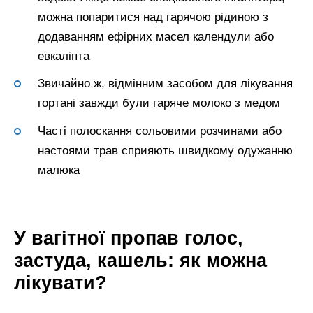
можна попаритися над гарячою рідиною з
додаванням ефірних масел календули або
евкаліпта
Звичайно ж, відмінним засобом для лікування
гортані завжди були гаряче молоко з медом
Часті полоскання сольовими розчинами або
настоями трав сприяють швидкому одужанню
малюка
У вагітної пропав голос,
застуда, кашель: як можна
лікувати?