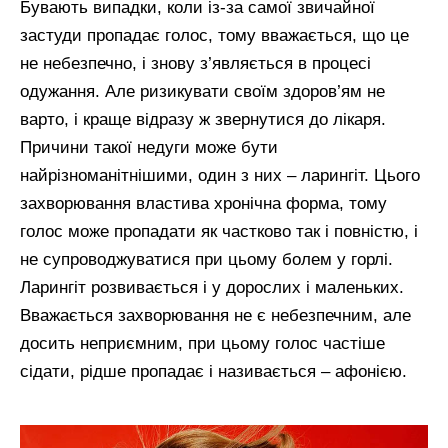
Бувають випадки, коли із-за самої звичайної
застуди пропадає голос, тому вважається, що це
не небезпечно, і знову з’являється в процесі
одужання. Але ризикувати своїм здоров’ям не
варто, і краще відразу ж звернутися до лікаря.
Причини такої недуги може бути
найрізноманітнішими, один з них – ларингіт. Цього
захворювання властива хронічна форма, тому
голос може пропадати як частково так і повністю, і
не супроводжуватися при цьому болем у горлі.
Ларингіт розвивається і у дорослих і маленьких.
Вважається захворювання не є небезпечним, але
досить неприємним, при цьому голос частіше
сідати, рідше пропадає і називається – афонією.