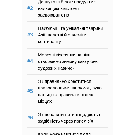
Де шукати білок: продукти з
найвищим вмістом і
засвоюваністю
Найбільші та унікальні тварини
Азії: велетні й ендеміки
континенту
Морозні візерунки на вікні:
створюємо зимову казку без
художніх навичок
Як правильно хреститися
православним: напрямок, рука,
пальці та правила в різних
місцях
Як пояснити дитині щедрість і
жадібність через прислів’я
Коли можна митися після