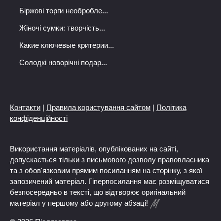
Біржові торги необробле...
Жіночі сумки: творчість...
Какие ключевые критерии...
Солодкі новорічні подар...
Контакти
|
Правила користування сайтом
|
Політика
конфіденційності
Використання матеріалів, опублікованих на сайті,
допускається тільки з письмового дозволу правовласника
та з обов'язковим прямим посиланням на сторінку, з якої
запозичений матеріал. Гіперпосилання має розміщуватися
безпосередньо в тексті, що відтворює оригінальний
матеріал у першому або другому абзаці!