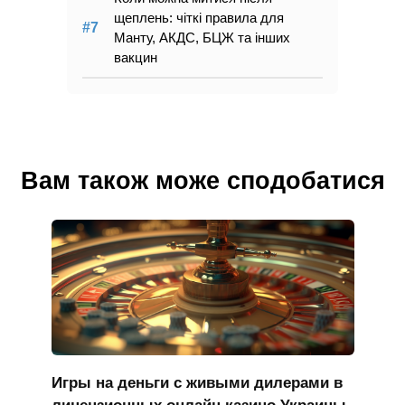
щеплень: чіткі правила для
Манту, АКДС, БЦЖ та інших
вакцин
Вам також може сподобатися
Игры на деньги с живыми дилерами в
лицензионных онлайн казино Украины