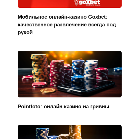
Мобильное онлайн-казино Goxbet:
качественное развлечение всегда под
рукой
Pointloto: онлайн казино на гривны