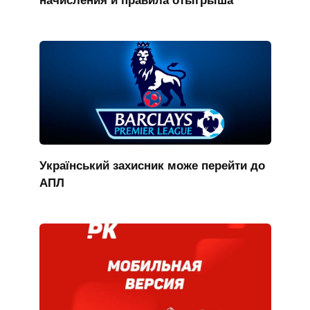
Український захисник може перейти до
АПЛ