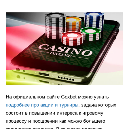
На официальном сайте Goxbet можно узнать
подробнее про акции и турниры
, задача которых
состоит в повышении интереса к игровому
процессу и поощрении как можно большего