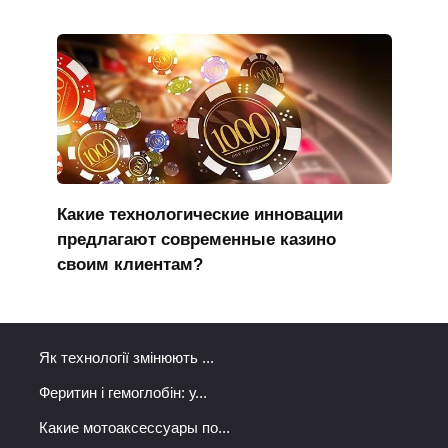
Какие технологические инновации
предлагают современные казино
своим клиентам?
Як технології змінюють ...
Феритин і гемоглобін: у...
Какие мотоаксессуары по...