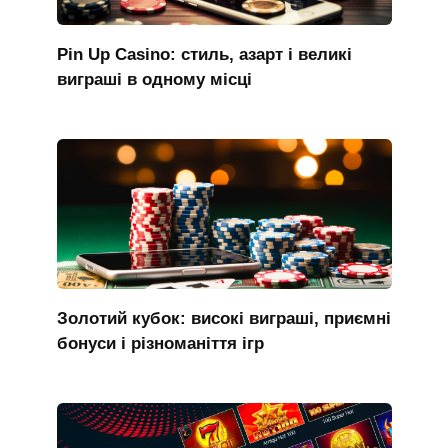
Pin Up Casino: стиль, азарт і великі
виграші в одному місці
Золотий кубок: високі виграші, приємні
бонуси і різноманіття ігр