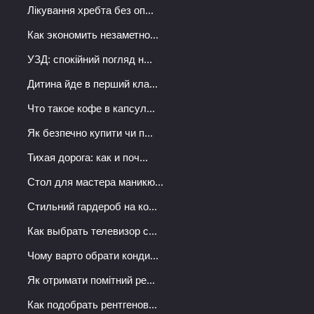
Лікування хребта без оп...
Как экономить незаметно...
УЗД: спокійний погляд н...
Дитина йде в перший кла...
Что такое кофе в капсул...
Як безпечно купити чи п...
Тихая дорога: как и поч...
Стол для мастера маникю...
Стильний гардероб на ко...
Как выбрать телевизор с...
Чому варто обрати конди...
Як отримати помітний ре...
Как подобрать рентгенов...