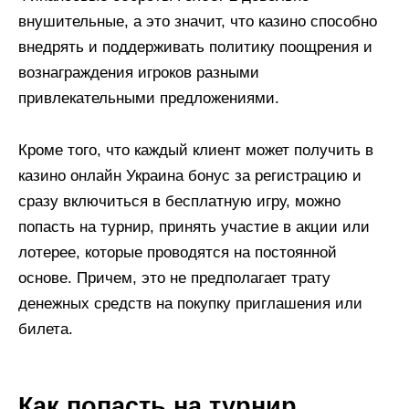
внушительные, а это значит, что казино способно
внедрять и поддерживать политику поощрения и
вознаграждения игроков разными
привлекательными предложениями.
Кроме того, что каждый клиент может получить в
казино онлайн Украина бонус за регистрацию и
сразу включиться в бесплатную игру, можно
попасть на турнир, принять участие в акции или
лотерее, которые проводятся на постоянной
основе. Причем, это не предполагает трату
денежных средств на покупку приглашения или
билета.
Как попасть на турнир