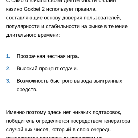
С самого начала своей деятельности онлайн
казино Goxbet 2 использует правила,
составляющие основу доверия пользователей,
популярности и стабильности на рынке в течение
длительного времени:
Прозрачная честная игра.
Высокий процент отдачи.
Возможность быстрого вывода выигранных
средств.
Именно поэтому здесь нет никаких подтасовок,
победитель определяется посредством генератора
случайных чисел, который в свою очередь