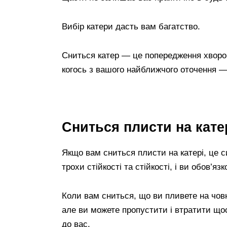
Вибір катери дасть вам багатство.
Сниться катер — це попередження хвороб
когось з вашого найближчого оточення — 
Сниться плисти на кат
Якщо вам сниться плисти на катері, це с
трохи стійкості та стійкості, і ви обов’яз
Коли вам сниться, що ви пливете на човн
але ви можете пропустити і втратити щос
до вас.