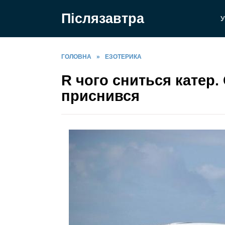
Перейти
Післязавтра
до
У
вмісту
ГОЛОВНА
»
ЕЗОТЕРИКА
R чого сниться катер. 
приснився