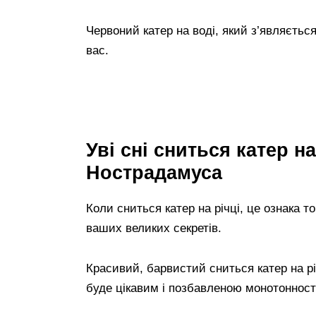
Червоний катер на воді, який з’являєтьс
вас.
Уві сні сниться катер н
Нострадамуса
Коли сниться катер на річці, це ознака т
ваших великих секретів.
Красивий, барвистий сниться катер на р
буде цікавим і позбавленою монотонност