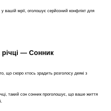
я у вашій мрії, оголошує серйозний конфлікт для
а річці — Сонник
ого, що скоро хтось зрадить розголосу деякі з
ічці, такий сон сонник проголошує, що ваше життя
і.