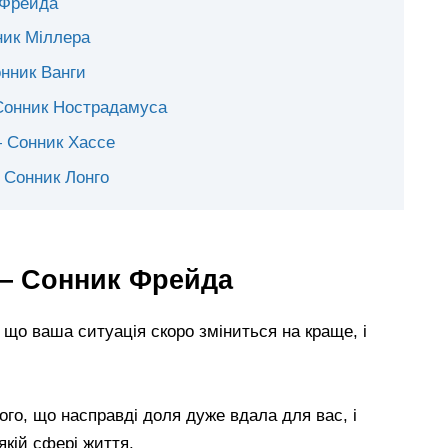
 Фрейда
ник Міллера
онник Ванги
— Сонник Нострадамуса
— Сонник Хассе
 Сонник Лонго
 — Сонник Фрейда
, що ваша ситуація скоро зміниться на краще, і
ого, що насправді доля дуже вдала для вас, і
якій сфері життя.