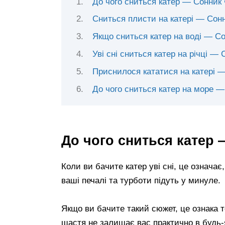
До чого сниться катер — Сонник
Сниться плисти на катері — Сон
Якщо сниться катер на воді — С
Уві сні сниться катер на річці 
Приснилося кататися на катері 
До чого сниться катер на море —
До чого сниться катер
Коли ви бачите катер уві сні, це означає
ваші печалі та турботи підуть у минуле.
Якщо ви бачите такий сюжет, це ознака т
щастя не залишає вас практично в будь-