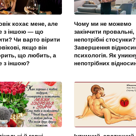
вік кохає мене, але
Чому ми не можемо
е з іншою — що
закінчити провальні,
ити? Чи варто вірити
непотрібні стосунки?
вікові, якщо він
Завершення відноси
орить, що любить, а
психологія. Як уникн
е з іншою?
непотрібних відноси