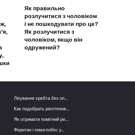
Як правильно
розлучитися з чоловіком
ж,
і не пошкодувати про це?
’я,
Як розлучитися з
чоловіком, якщо він
а
одружений?
у,
ашки
Лікування хребта без оп...
Как подобрать рентгенов...
Як отримати помітний ре...
Феритин і гемоглобін: у...