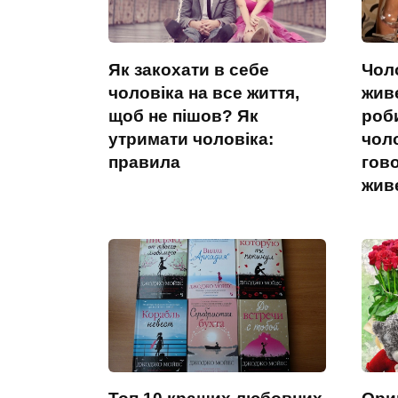
Як закохати в себе
Чоло
чоловіка на все життя,
жив
щоб не пішов? Як
роб
утримати чоловіка:
чоло
правила
гов
жив