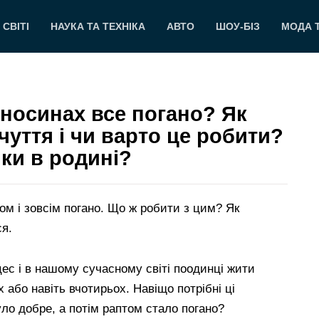
 СВІТІ
НАУКА ТА ТЕХНІКА
АВТО
ШОУ-БІЗ
МОДА 
дносинах все погано? Як
уття і чи варто це робити?
ки в родині?
сом і зовсім погано. Що ж робити з цим? Як
я.
с і в нашому сучасному світі поодинці жити
х або навіть вчотирьох. Навіщо потрібні ці
ло добре, а потім раптом стало погано?