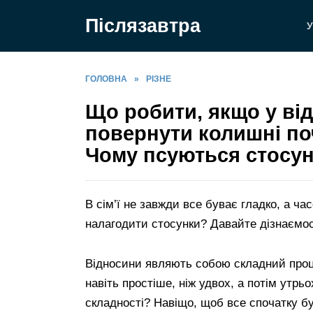
Перейти
Післязавтра
до
У
вмісту
ГОЛОВНА
»
РІЗНЕ
Що робити, якщо у ві
повернути колишні поч
Чому псуються стосун
В сім’ї не завжди все буває гладко, а ча
налагодити стосунки? Давайте дізнаємос
Відносини являють собою складний проце
навіть простіше, ніж удвох, а потім утрьо
складності? Навіщо, щоб все спочатку бу