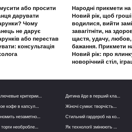
змусити або просити
Народні прикмети на
анця дарувати
Новий рік, щоб гроші
арунки? Чому
водилися, вийти замі
анець не дарує
завагітніти, на здоров
арунків або перестав
щастя, удачу, любов,
увати: консультація
бажання. Прикмети н
холога
Новий рік: про ялинк
новорічний стіл, ігр
ключевые критерии...
Дитина йде в перший кла...
ое кофе в капсул...
Жіночі сумки: творчість...
ономить незаметно...
Стильний гардероб на ко...
 торги необробле...
Як технології змінюють ...