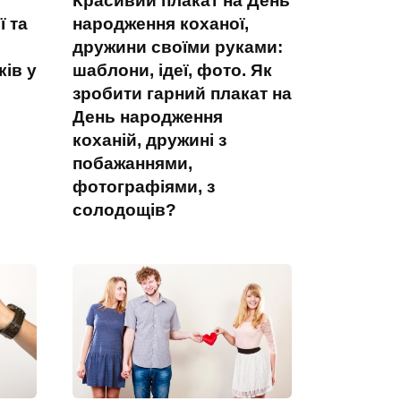
Красивий плакат на День
ї та
народження коханої,
дружини своїми руками:
ків у
шаблони, ідеї, фото. Як
зробити гарний плакат на
День народження
коханій, дружині з
побажаннями,
фотографіями, з
солодощів?