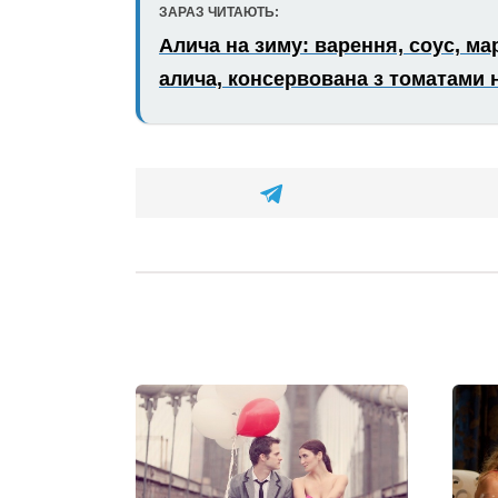
ЗАРАЗ ЧИТАЮТЬ:
Алича на зиму: варення, соус, ма
алича, консервована з томатами н