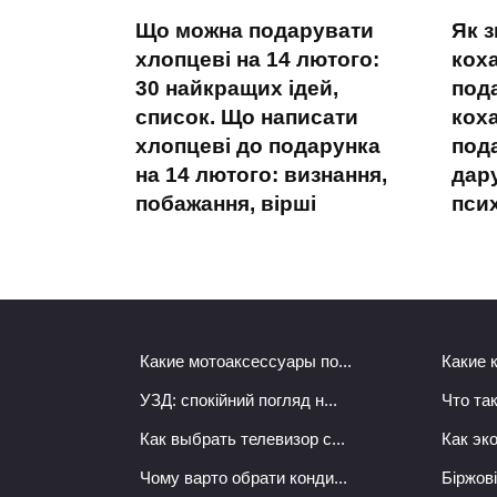
Що можна подарувати
Як 
хлопцеві на 14 лютого:
кох
30 найкращих ідей,
под
список. Що написати
кох
хлопцеві до подарунка
под
на 14 лютого: визнання,
дар
побажання, вірші
пси
Какие мотоаксессуары по...
Какие 
УЗД: спокійний погляд н...
Что так
Как выбрать телевизор с...
Как эк
Чому варто обрати конди...
Біржові