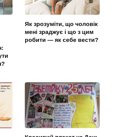
Як зрозуміти, що чоловік
мені зраджує і що з цим
робити — як себе вести?
н:
ути
н?