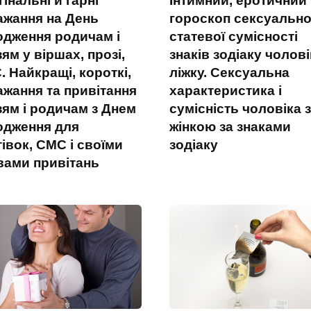
інальні й гарні
Інтимний, еротичний
ажання на День
гороскоп сексуально
одження родичам і
статевої сумісності
ям у віршах, прозі,
знаків зодіаку чолові
 Найкращі, короткі,
ліжку. Сексуальна
ажання та привітання
характеристика і
зям і родичам з Днем
сумісність чоловіка з
одження для
жінкою за знаками
івок, СМС і своїми
зодіаку
вами привітань