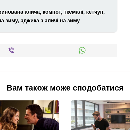
ринована алича, компот, ткемалі, кетчуп,
а зиму, аджика з аличі на зиму
Вам також може сподобатися