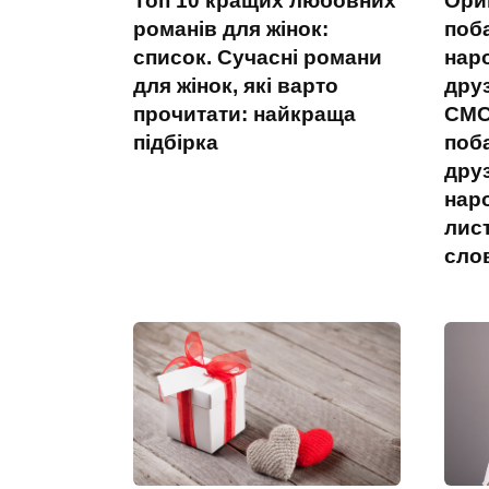
Топ 10 кращих любовних
Ориг
романів для жінок:
поб
список. Сучасні романи
нар
для жінок, які варто
друз
прочитати: найкраща
СМС.
підбірка
поб
дру
нар
лист
сло