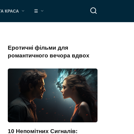
ТА КРАСА
☰
Еротичні фільми для
романтичного вечора вдвох
10 Непомітних Сигналів: