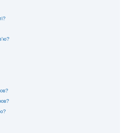
ті?
в’ю?
ров?
ров?
’ю?