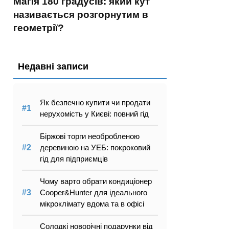
Магія 180 градусів: який кут
називається розгорнутим в
геометрії?
Недавні записи
Як безпечно купити чи продати
нерухомість у Києві: повний гід
Біржові торги необробленою
деревиною на УЕБ: покроковий
гід для підприємців
Чому варто обрати кондиціонер
Cooper&Hunter для ідеального
мікроклімату вдома та в офісі
Солодкі новорічні подарунки від