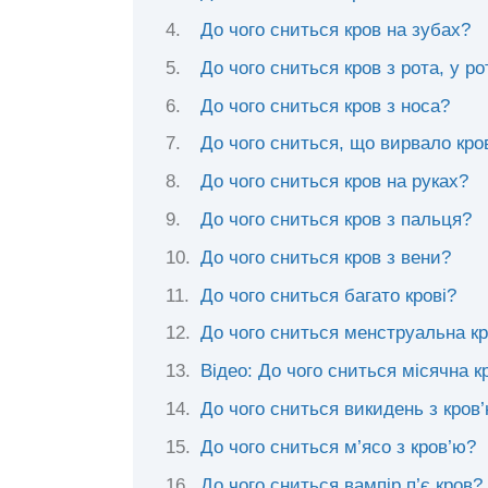
До чого сниться кров на зубах?
До чого сниться кров з рота, у ро
До чого сниться кров з носа?
До чого сниться, що вирвало кро
До чого сниться кров на руках?
До чого сниться кров з пальця?
До чого сниться кров з вени?
До чого сниться багато крові?
До чого сниться менструальна к
Відео: До чого сниться місячна к
До чого сниться викидень з кров
До чого сниться м’ясо з кров’ю?
До чого сниться вампір п’є кров?