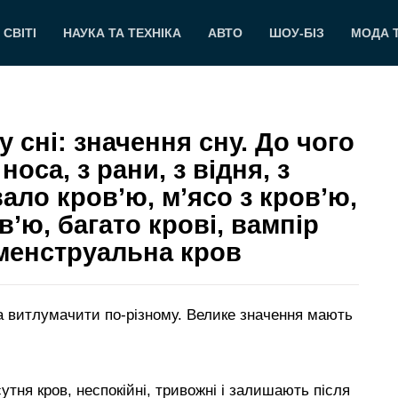
 СВІТІ
НАУКА ТА ТЕХНІКА
АВТО
ШОУ-БІЗ
МОДА 
 сні: значення сну. До чого
носа, з рани, з відня, з
вало кров’ю, м’ясо з кров’ю,
в’ю, багато крові, вампір
 менструальна кров
а витлумачити по-різному. Велике значення мають
сутня кров, неспокійні, тривожні і залишають після