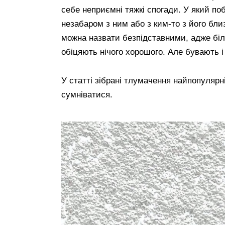
себе неприємні тяжкі спогади. У який поб
незабаром з ним або з ким-то з його бли
можна назвати безпідставними, адже біль
обіцяють нічого хорошого. Але бувають і
У статті зібрані тлумачення найпопулярн
сумніватися.