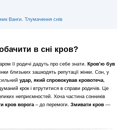
нник Ванги. Тлумачення снів
обачити в сні кров?
аром її родичі дадуть про себе знати.
Кров’ю був
нки близьких зашкодять репутації жінки. Сон, у
у сильний
удар, який спровокував кровотеча
,
уманий крок і втрутитися в справи родичів. Це
еликих неприємностей. Хоча частина сонників
и кров ворога
– до перемоги.
Змивати кров
—