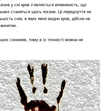
ачив у сні кров з’являється впевненість, що
зьких станеться щось погане. Ці передчуття не
шість снів, в яких явно видно кров, дійсно не
 винятки.
іших сонників, тому в їх точності можна не