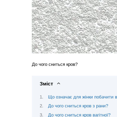
До чого сниться кров?
Зміст
Що означає для жінки побачити в
До чого сниться кров з рани?
До чого сниться кров вагітної?