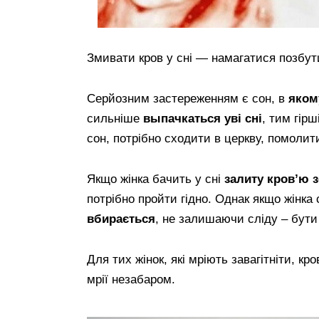
Змивати кров у сні — намагатися позбути
Серйозним застереженням є сон, в
яком
сильніше
выпачкаться уві сні
, тим гір
сон, потрібно сходити в церкву, помолити
Якщо жінка бачить у сні
залиту кров’ю 
потрібно пройти гідно. Однак якщо жінка 
вбирається
, не залишаючи сліду – бути
Для тих жінок, які мріють завагітніти, кр
мрії незабаром.