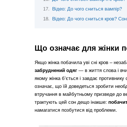
Відео: До чого сниться вампір?
Відео: До чого сниться кров? Со
Що означає для жінки п
Якщо жінка побачила уві сні кров – незаб
забруднений одяг
— в життя слова і вчи
якому жінка б’ється і завдає противник
означає, що їй доведеться зробити необд
втручання в майбутньому призведе до в
трактують цей сон дещо інакше:
побачит
намагатися позбутися від проблеми.