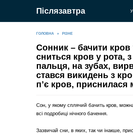
Перейти
Післязавтра
до
У
вмісту
ГОЛОВНА
»
РІЗНЕ
Сонник – бачити кров у
сниться кров у рота, з 
пальця, на зубах, вир
стався викидень з кро
п’є кров, приснилася
Сон, у якому сплячий бачить кров, можн
всі подробиці нічного бачення.
Зазвичай сни, в яких, так чи інакше, при