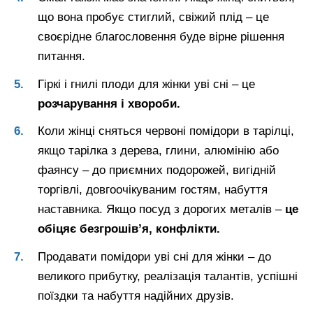
що вона пробує стиглий, свіжий плід – це
своєрідне благословення буде вірне рішення
питання.
Гіркі і гнилі плоди для жінки уві сні – це
розчарування і хвороби.
Коли жінці сняться червоні помідори в тарілці,
якщо тарілка з дерева, глини, алюмінію або
фаянсу – до приємних подорожей, вигідній
торгівлі, довгоочікуваним гостям, набуття
наставника. Якщо посуд з дорогих металів –
це
обіцяє безгрошів’я, конфлікти.
Продавати помідори уві сні для жінки – до
великого прибутку, реалізація талантів, успішні
поїздки та набуття надійних друзів.