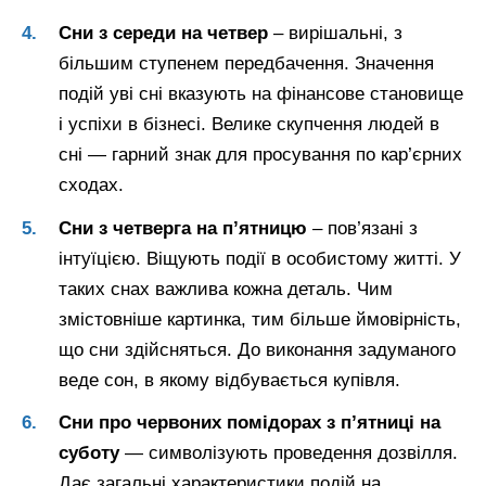
Сни з середи на четвер
– вирішальні, з
більшим ступенем передбачення. Значення
подій уві сні вказують на фінансове становище
і успіхи в бізнесі. Велике скупчення людей в
сні — гарний знак для просування по кар’єрних
сходах.
Сни з четверга на п’ятницю
– пов’язані з
інтуїцією. Віщують події в особистому житті. У
таких снах важлива кожна деталь. Чим
змістовніше картинка, тим більше ймовірність,
що сни здійсняться. До виконання задуманого
веде сон, в якому відбувається купівля.
Сни про червоних помідорах з п’ятниці на
суботу
— символізують проведення дозвілля.
Дає загальні характеристики подій на