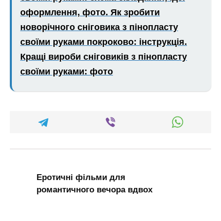
оформлення, фото. Як зробити
новорічного сніговика з пінопласту
своїми руками покроково: інструкція.
Кращі вироби сніговиків з пінопласту
своїми руками: фото
Еротичні фільми для
романтичного вечора вдвох