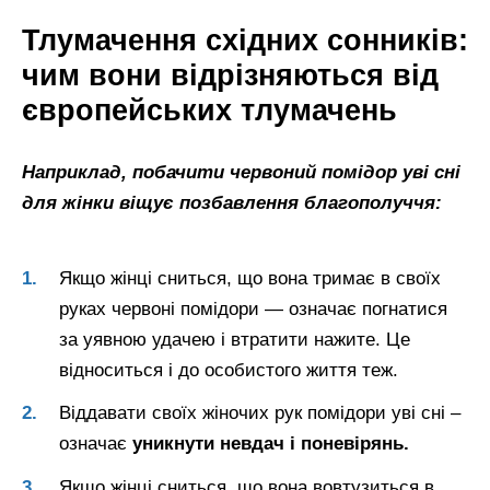
Тлумачення східних сонників:
чим вони відрізняються від
європейських тлумачень
Наприклад, побачити червоний помідор уві сні
для жінки віщує позбавлення благополуччя:
Якщо жінці сниться, що вона тримає в своїх
руках червоні помідори — означає погнатися
за уявною удачею і втратити нажите. Це
відноситься і до особистого життя теж.
Віддавати своїх жіночих рук помідори уві сні –
означає
уникнути невдач і поневірянь.
Якщо жінці сниться, що вона вовтузиться в