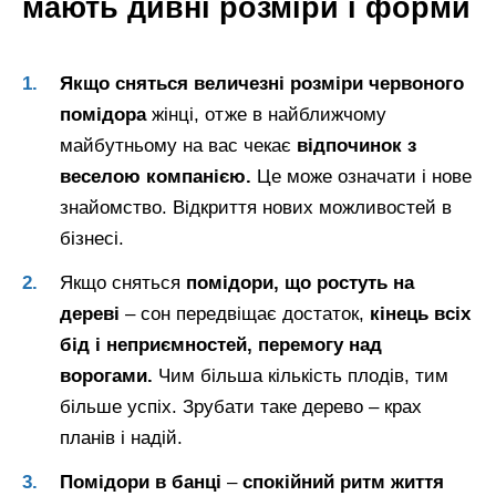
мають дивні розміри і форми
Якщо сняться величезні розміри червоного
помідора
жінці, отже в найближчому
майбутньому на вас чекає
відпочинок з
веселою компанією.
Це може означати і нове
знайомство. Відкриття нових можливостей в
бізнесі.
Якщо сняться
помідори, що ростуть на
дереві
– сон передвіщає достаток,
кінець всіх
бід і неприємностей, перемогу над
ворогами.
Чим більша кількість плодів, тим
більше успіх. Зрубати таке дерево – крах
планів і надій.
Помідори в банці
–
спокійний ритм життя