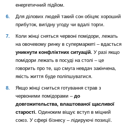
енергетичний підйом.
Для ділових людей такий сон обіцяє хороший
прибуток, вигідну угоду чи вдалі торги.
Коли жінці сняться червоні помідори, лежать
на овочевому ринку в супермаркеті – вдасться
уникнути конфліктних ситуацій.
У разі якщо
помідори лежать в посуді на столі – це
говорить про те, що смуга невдач закінчена,
якість життя буде поліпшуватися.
Якщо жінці сниться готування страв з
червоними помідорами –
до
довгожительства, влаштованої щасливої
старості.
Одиноким віщує вступ в міцний
союз. У сфері бізнесу – лідируючі позиції.