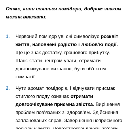
Отже, коли сняться помідори, добрим знаком
можна вважати:
Червоний помідор уві сні символізує
розквіт
життя, наповнені радістю і любов’ю події.
Ще це знак достатку, грошового прибутку.
Шанс стати центром уваги, отримати
довгоочікуване визнання, бути об’єктом
симпатії.
Чути аромат помідорів, і відчувати присмак
стиглого плоду означає
отримати
довгоочікуване приємна звістка.
Вирішення
проблем пов’язаних зі здоров’ям. Здійснення
запланованих справ. Завершення неприємного
періоду у житті. Довгострокові дружні зв’язки.