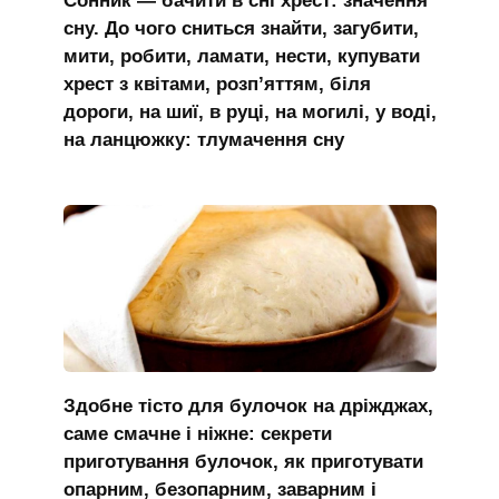
Сонник — бачити в сні хрест: значення
сну. До чого сниться знайти, загубити,
мити, робити, ламати, нести, купувати
хрест з квітами, розп’яттям, біля
дороги, на шиї, в руці, на могилі, у воді,
на ланцюжку: тлумачення сну
Здобне тісто для булочок на дріжджах,
саме смачне і ніжне: секрети
приготування булочок, як приготувати
опарним, безопарним, заварним і