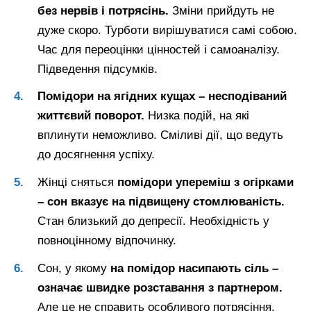
без нервів і потрясінь.
Зміни прийдуть не
дуже скоро. Турботи вирішуватися самі собою.
Час для переоцінки цінностей і самоаналізу.
Підведення підсумків.
Помідори на ягідних кущах – несподіваний
життєвий поворот.
Низка подій, на які
вплинути неможливо. Сміливі дії, що ведуть
до досягнення успіху.
Жінці сняться
помідори упереміш з огірками
– сон вказує на підвищену стомлюваність.
Стан близький до депресії. Необхідність у
повноцінному відпочинку.
Сон, у якому
на помідор насипають сіль –
означає швидке розставання з партнером.
Але це не справить особливого потрясіння.