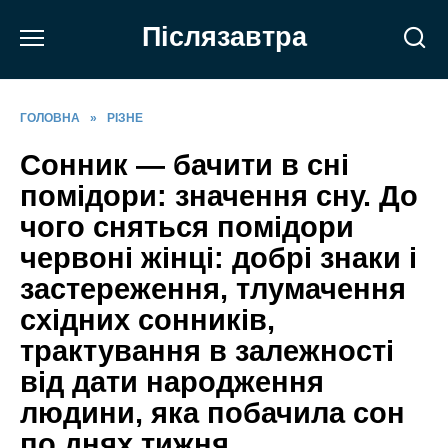
Перейти
Післязавтра
до
вмісту
ГОЛОВНА
»
РІЗНЕ
Сонник — бачити в сні
помідори: значення сну. До
чого сняться помідори
червоні жінці: добрі знаки і
застереження, тлумачення
східних сонників,
трактування в залежності
від дати народження
людини, яка побачила сон
по днях тижня