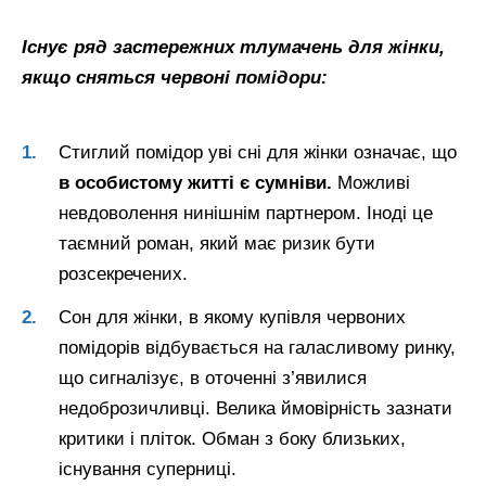
Існує ряд застережних тлумачень для жінки,
якщо сняться червоні помідори:
Стиглий помідор уві сні для жінки означає, що
в особистому житті є сумніви.
Можливі
невдоволення нинішнім партнером. Іноді це
таємний роман, який має ризик бути
розсекречених.
Сон для жінки, в якому купівля червоних
помідорів відбувається на галасливому ринку,
що сигналізує, в оточенні з’явилися
недоброзичливці. Велика ймовірність зазнати
критики і пліток. Обман з боку близьких,
існування суперниці.