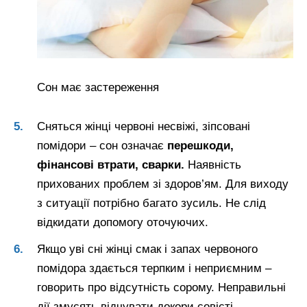
Сон має застереження
Сняться жінці червоні несвіжі, зіпсовані
помідори – сон означає
перешкоди,
фінансові втрати, сварки.
Наявність
прихованих проблем зі здоров’ям. Для виходу
з ситуації потрібно багато зусиль. Не слід
відкидати допомогу оточуючих.
Якщо уві сні жінці смак і запах червоного
помідора здається терпким і неприємним –
говорить про відсутність сорому. Неправильні
дії змусять відчувати докори совісті.