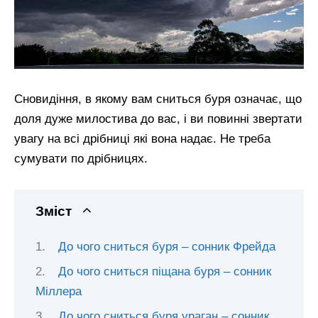
Сновидіння, в якому вам сниться буря означає, що
доля дуже милостива до вас, і ви повинні звертати
увагу на всі дрібниці які вона надає. Не треба
сумувати по дрібницях.
Зміст
До чого сниться буря – сонник Фрейда
До чого сниться піщана буря – сонник
Міллера
До чого сниться буря ураган – сонник