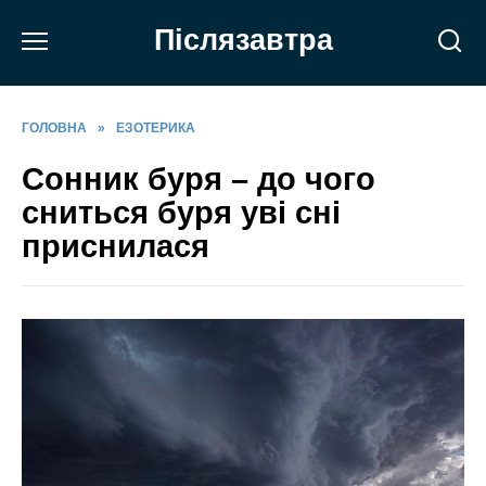
Перейти
Післязавтра
до
вмісту
ГОЛОВНА
»
ЕЗОТЕРИКА
Сонник буря – до чого
сниться буря уві сні
приснилася