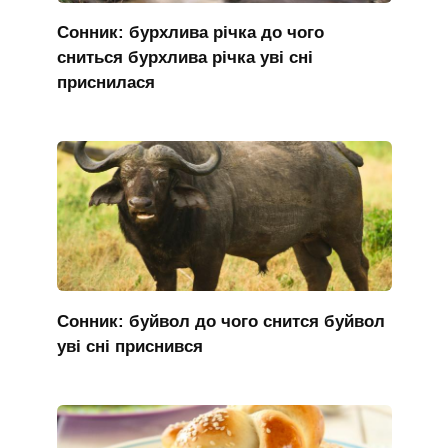
Сонник: бурхлива річка до чого
сниться бурхлива річка уві сні
приснилася
Сонник: буйвол до чого снится буйвол
уві сні приснився