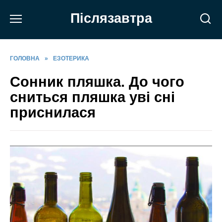
Перейти
Післязавтра
до
вмісту
ГОЛОВНА
»
ЕЗОТЕРИКА
Сонник пляшка. До чого
сниться пляшка уві сні
приснилася