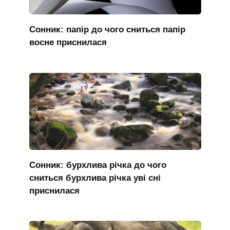
Сонник: папір до чого сниться папір
восне приснилася
Сонник: бурхлива річка до чого
сниться бурхлива річка уві сні
приснилася