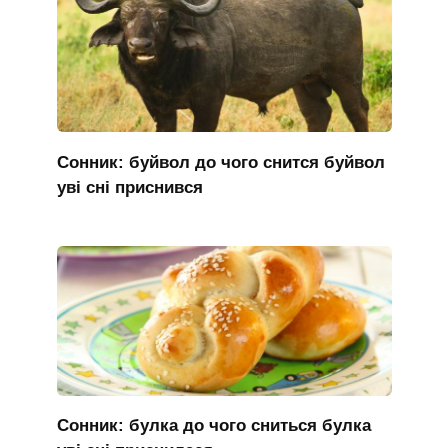
Сонник: буйвол до чого снится буйвол
уві сні приснився
Сонник: булка до чого сниться булка