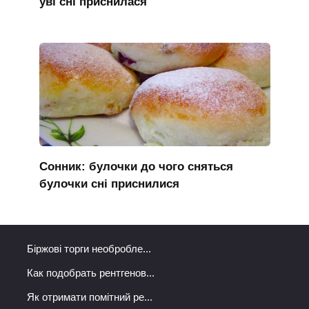
уві сні приснилася
Сонник: булочки до чого сняться
булочки сні приснилися
Біржові торги необробле...
Как подобрать рентгенов...
Як отримати помітний ре...