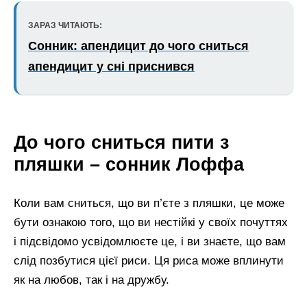
ЗАРАЗ ЧИТАЮТЬ:
Сонник: апендицит до чого сниться
апендицит у сні приснився
До чого сниться пити з
пляшки – сонник Лоффа
Коли вам сниться, що ви п’єте з пляшки, це може
бути ознакою того, що ви нестійкі у своїх почуттях
і підсвідомо усвідомлюєте це, і ви знаєте, що вам
слід позбутися цієї риси. Ця риса може вплинути
як на любов, так і на дружбу.