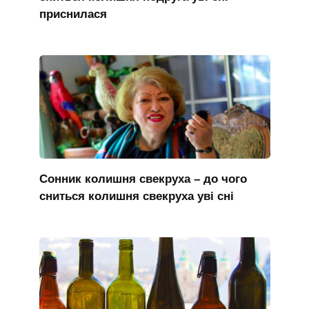
приснилася
Сонник колишня свекруха – до чого
сниться колишня свекруха уві сні