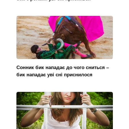
Сонник бик нападає до чого сниться –
бик нападає уві сні приснилося