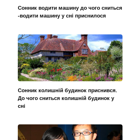
Сонник водити машину до чого сниться
-водити машину у сні приснилося
Сонник колишній будинок приснився.
До чого сниться колишній будинок у
сні