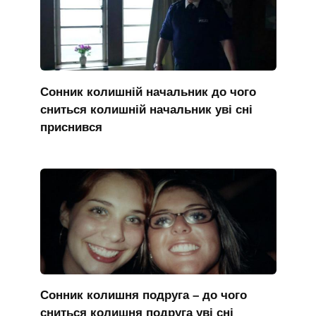
Сонник колишній начальник до чого
сниться колишній начальник уві сні
приснився
Сонник колишня подруга – до чого
сниться колишня подруга уві сні