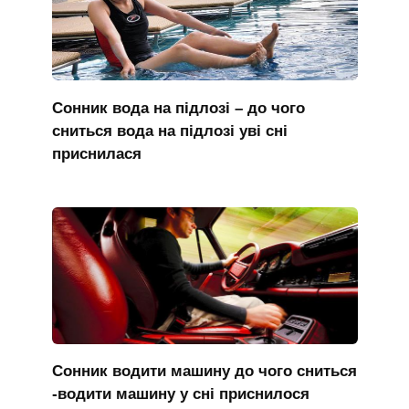
Сонник вода на підлозі – до чого
сниться вода на підлозі уві сні
приснилася
Сонник водити машину до чого сниться
-водити машину у сні приснилося