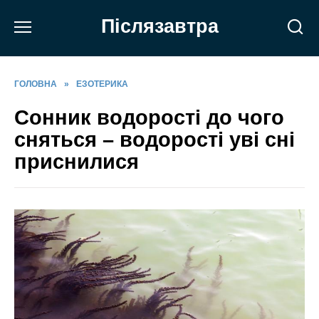
Перейти
Післязавтра
до
вмісту
ГОЛОВНА
»
ЕЗОТЕРИКА
Сонник водорості до чого
сняться – водорості уві сні
приснилися