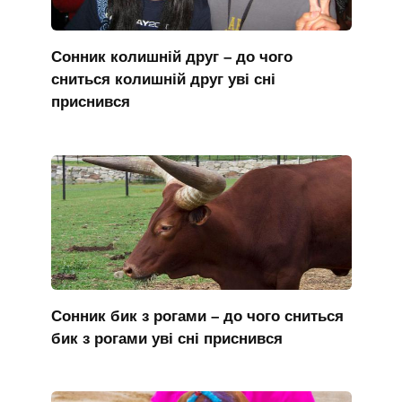
Сонник колишній друг – до чого
сниться колишній друг уві сні
приснився
Сонник бик з рогами – до чого сниться
бик з рогами уві сні приснився