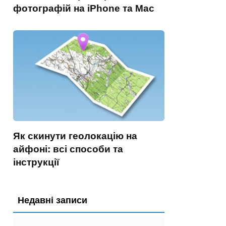
фотографій на iPhone та Mac
Як скинути геолокацію на
айфоні: всі способи та
інструкції
Недавні записи