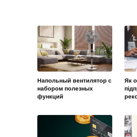
Напольный вентилятор с
Як 
набором полезных
підп
функций
рек