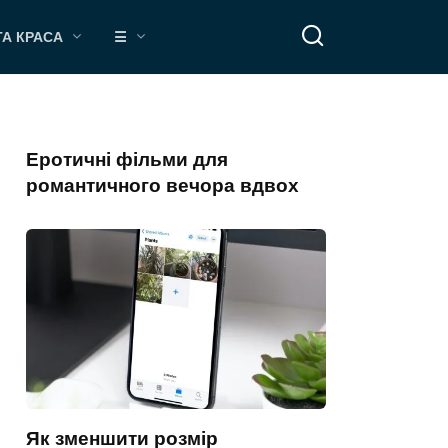
ТА КРАСА
☰
Еротичні фільми для
романтичного вечора вдвох
Як зменшити розмір