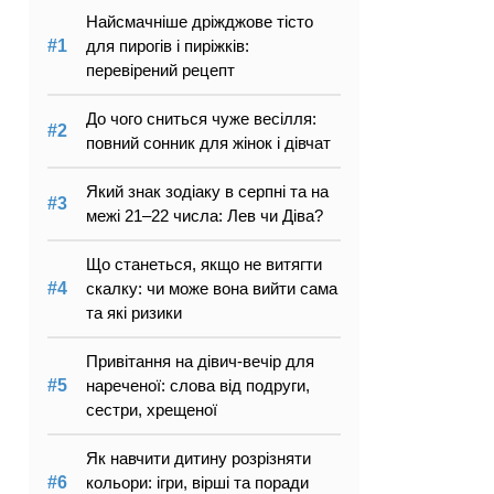
Найсмачніше дріжджове тісто
для пирогів і пиріжків:
перевірений рецепт
До чого сниться чуже весілля:
повний сонник для жінок і дівчат
Який знак зодіаку в серпні та на
межі 21–22 числа: Лев чи Діва?
Що станеться, якщо не витягти
скалку: чи може вона вийти сама
та які ризики
Привітання на дівич-вечір для
нареченої: слова від подруги,
сестри, хрещеної
Як навчити дитину розрізняти
кольори: ігри, вірші та поради