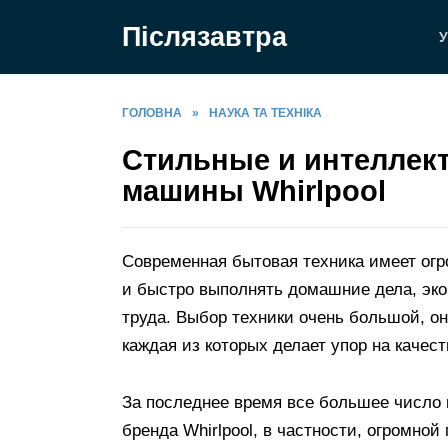
Перейти
Післязавтра
до
У
вмісту
ГОЛОВНА
»
НАУКА ТА ТЕХНІКА
Стильные и интеллек
машины Whirlpool
Современная бытовая техника имеет огро
и быстро выполнять домашние дела, эко
труда. Выбор техники очень большой, 
каждая из которых делает упор на качес
За последнее время все большее число
бренда Whirlpool, в частности, огромн