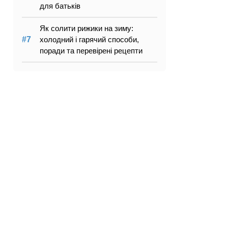
для батьків
Як солити рижики на зиму:
холодний і гарячий способи,
поради та перевірені рецепти