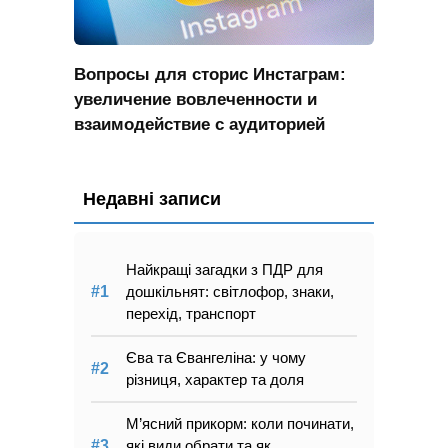
Вопросы для сторис Инстаграм:
увеличение вовлеченности и
взаимодействие с аудиторией
Недавні записи
Найкращі загадки з ПДР для
дошкільнят: світлофор, знаки,
перехід, транспорт
Єва та Євангеліна: у чому
різниця, характер та доля
М’ясний прикорм: коли починати,
які види обрати та як