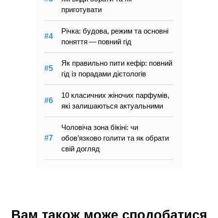
приготувати
Річка: будова, режим та основні
поняття — повний гід
Як правильно пити кефір: повний
гід із порадами дієтологів
10 класичних жіночих парфумів,
які залишаються актуальними
Чоловіча зона бікіні: чи
обов’язково голити та як обрати
свій догляд
Вам також може сподобатися