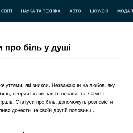
 СВІТІ
НАУКА ТА ТЕХНІКА
АВТО
ШОУ-БІЗ
МОДА 
и про біль у душі
 почуттями, які зникли. Незважаючи на любов, яку
біль, неприязнь чи навіть ненависть. Саме з
віршів. Статуси про біль, допоможуть розповісти
ливо донести це своїй другій половинці.