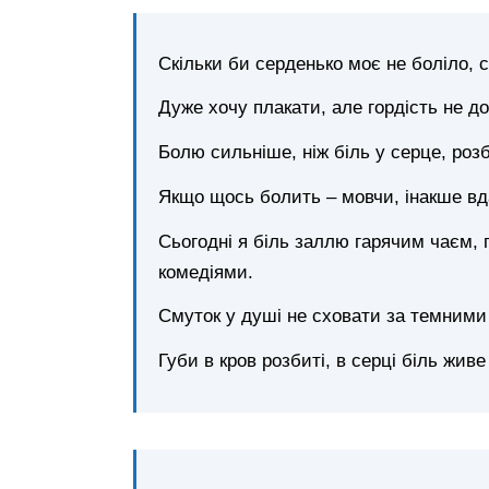
Скільки би серденько моє не боліло, с
Дуже хочу плакати, але гордість не д
Болю сильніше, ніж біль у серце, роз
Якщо щось болить – мовчи, інакше вд
Сьогодні я біль заллю гарячим чаєм,
комедіями.
Смуток у душі не сховати за темними
Губи в кров розбиті, в серці біль живе