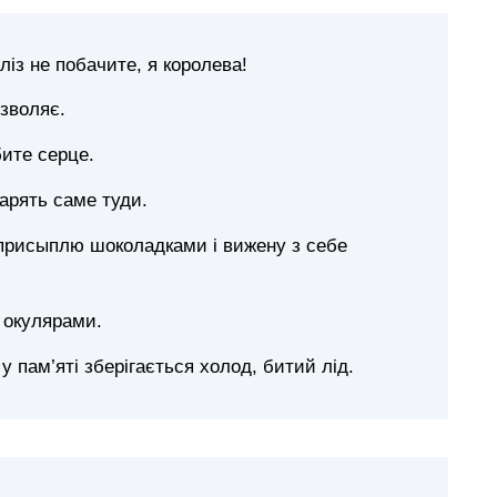
ліз не побачите, я королева!
озволяє.
бите серце.
арять саме туди.
 присыплю шоколадками і вижену з себе
 окулярами.
 у пам’яті зберігається холод, битий лід.