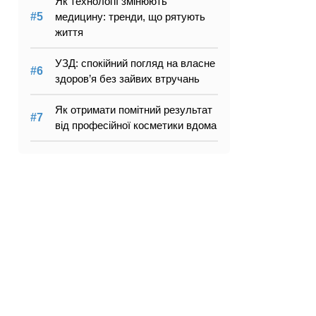
Як технології змінюють
медицину: тренди, що рятують
життя
УЗД: спокійний погляд на власне
здоров’я без зайвих втручань
Як отримати помітний результат
від професійної косметики вдома