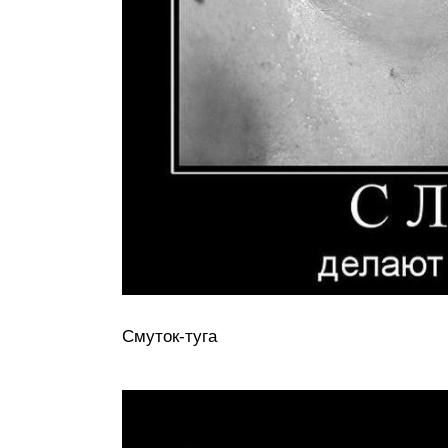
Смуток-туга