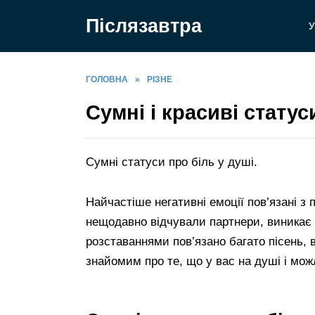
Перейти
Післязавтра
до
У
вмісту
ГОЛОВНА
»
РІЗНЕ
Сумні і красиві статус
Сумні статуси про біль у душі.
Найчастіше негативні емоції пов’язані з
нещодавно відчували партнери, виникає 
розставаннями пов’язано багато пісень, 
знайомим про те, що у вас на душі і мож