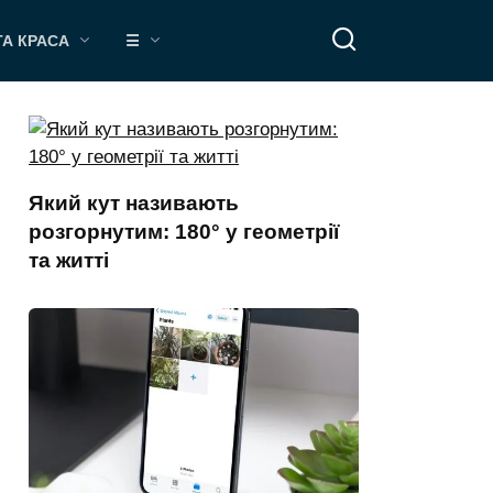
ТА КРАСА
☰
Який кут називають
розгорнутим: 180° у геометрії
та житті