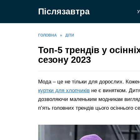
Перейти
Післязавтра
до
У
вмісту
ГОЛОВНА
»
ДІТИ
Топ-5 трендів у осінні
сезону 2023
Мода – це не тільки для дорослих. Коже
куртки для хлопчиків
не є винятком. Дитя
дозволяючи маленьким модникам вигляда
п’ять головних трендів цього осіннього се