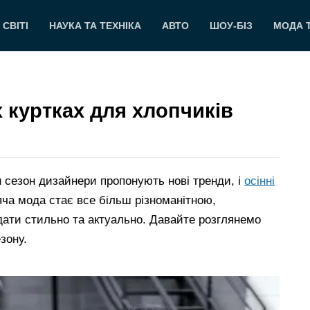
 СВІТІ
НАУКА ТА ТЕХНІКА
АВТО
ШОУ-БІЗ
МОДА 
х куртках для хлопчиків
н сезон дизайнери пропонують нові тренди, і
осінні
ча мода стає все більш різноманітною,
ти стильно та актуально. Давайте розглянемо
зону.