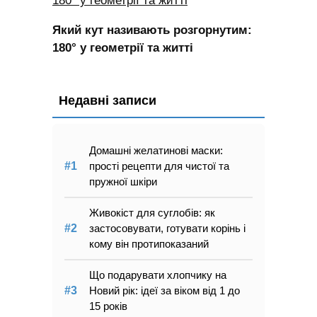
Який кут називають розгорнутим:
180° у геометрії та житті
Недавні записи
Домашні желатинові маски:
прості рецепти для чистої та
пружної шкіри
Живокіст для суглобів: як
застосовувати, готувати корінь і
кому він протипоказаний
Що подарувати хлопчику на
Новий рік: ідеї за віком від 1 до
15 років