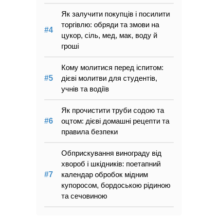
Як залучити покупців і посилити
торгівлю: обряди та змови на
цукор, сіль, мед, мак, воду й
гроші
Кому молитися перед іспитом:
дієві молитви для студентів,
учнів та водіїв
Як прочистити труби содою та
оцтом: дієві домашні рецепти та
правила безпеки
Обприскування винограду від
хвороб і шкідників: поетапний
календар обробок мідним
купоросом, бордоською рідиною
та сечовиною