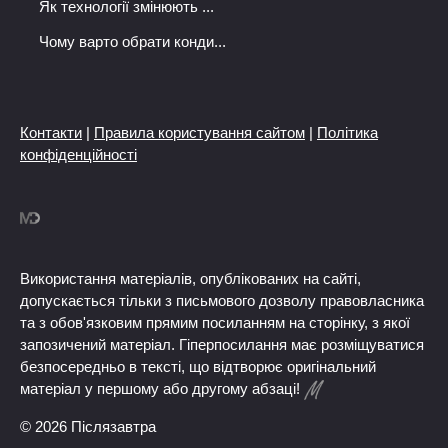
Як технології змінюють ...
Чому варто обрати конди...
Контакти
|
Правила користування сайтом
|
Політика
конфіденційності
Використання матеріалів, опублікованих на сайті,
допускається тільки з письмового дозволу правовласника
та з обов'язковим прямим посиланням на сторінку, з якої
запозичений матеріал. Гіперпосилання має розміщуватися
безпосередньо в тексті, що відтворює оригінальний
матеріал у першому або другому абзаці!
© 2026 Післязавтра