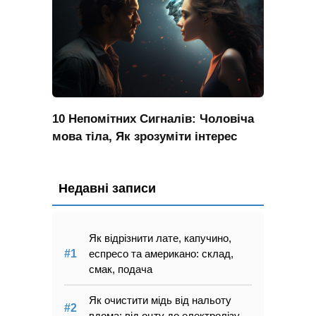
10 Непомітних Сигналів: Чоловіча
мова тіла, Як зрозуміти інтерес
Недавні записи
Як відрізнити лате, капучино,
еспресо та американо: склад,
смак, подача
Як очистити мідь від нальоту
вдома: від оцту до електролізу