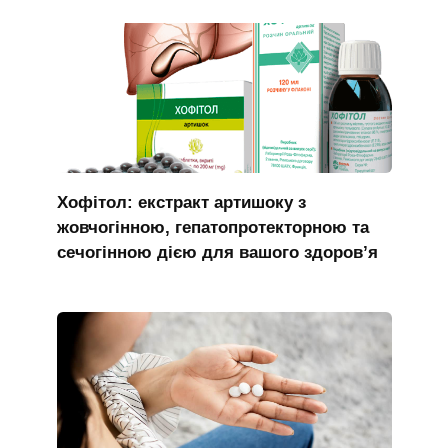
Хофітол: екстракт артишоку з
жовчогінною, гепатопротекторною та
сечогінною дією для вашого здоров’я