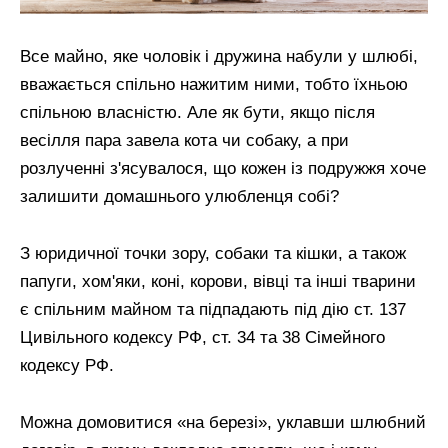
Все майно, яке чоловік і дружина набули у шлюбі,
вважається спільно нажитим ними, тобто їхньою
спільною власністю. Але як бути, якщо після
весілля пара завела кота чи собаку, а при
розлученні з'ясувалося, що кожен із подружжя хоче
залишити домашнього улюбленця собі?
З юридичної точки зору, собаки та кішки, а також
папуги, хом'яки, коні, корови, вівці та інші тварини
є спільним майном та підпадають під дію ст. 137
Цивільного кодексу РФ, ст. 34 та 38 Сімейного
кодексу РФ.
Можна домовитися «на березі», уклавши шлюбний