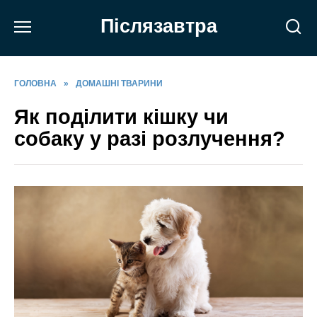
Перейти
Післязавтра
до
вмісту
ГОЛОВНА
»
ДОМАШНІ ТВАРИНИ
Як поділити кішку чи
собаку у разі розлучення?