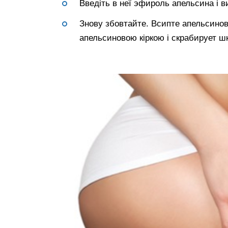
Введіть в неї эфироль апельсина і ви
Знову збовтайте. Всипте апельсинов
апельсиновою кіркою і скрабирует шк