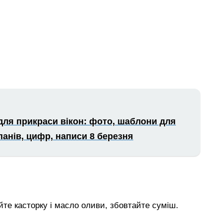
 для прикраси вікон: фото, шаблони для
ьпанів, цифр, написи 8 березня
те касторку і масло оливи, збовтайте суміш.