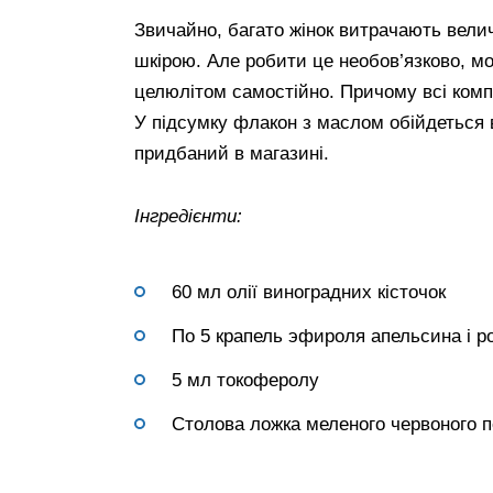
Звичайно, багато жінок витрачають велич
шкірою. Але робити це необов’язково, м
целюлітом самостійно. Причому всі комп
У підсумку флакон з маслом обійдеться в
придбаний в магазині.
Інгредієнти:
60 мл олії виноградних кісточок
По 5 крапель эфироля апельсина і 
5 мл токоферолу
Столова ложка меленого червоного 