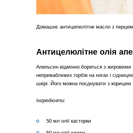
Домашнє антицелюлітне масло з перцем
Антицелюлітне олія ап
Апельсин відмінно бореться з жировими 
непривабливих горбів на ногах і сідниц
шкірі. Його можна поєднувати з корицею
Інгредієнти:
50 мл олії касторки
50 мл олії оливи