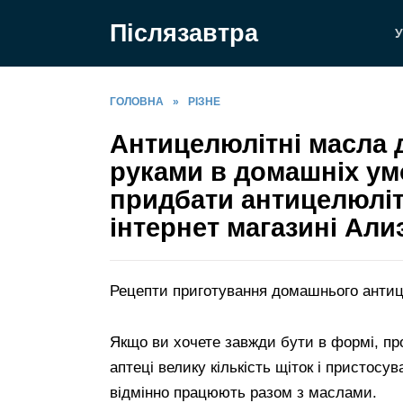
Перейти
Післязавтра
до
У
вмісту
ГОЛОВНА
»
РІЗНЕ
Антицелюлітні масла 
руками в домашніх ум
придбати антицелюліт
інтернет магазині Алиэ
Рецепти приготування домашнього антице
Якщо ви хочете завжди бути в формі, пр
аптеці велику кількість щіток і пристос
відмінно працюють разом з маслами.