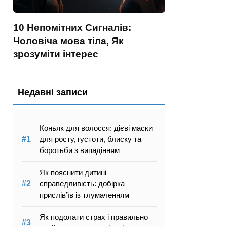
10 Непомітних Сигналів:
Чоловіча мова тіла, Як
зрозуміти інтерес
Недавні записи
Коньяк для волосся: дієві маски
для росту, густоти, блиску та
боротьби з випадінням
Як пояснити дитині
справедливість: добірка
прислів’їв із тлумаченням
Як подолати страх і правильно