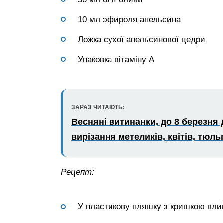
10 мл эфироля апельсина
Ложка сухої апельсинової цедри
Упаковка вітаміну А
ЗАРАЗ ЧИТАЮТЬ:
Весняні витинанки, до 8 березня
вирізання метеликів, квітів, тюл
Рецепт:
У пластикову пляшку з кришкою влий