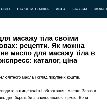
 СВІТІ
НАУКА ТА ТЕХНІКА
АВТО
ШОУ-БІЗ
МОДА 
для масажу тіла своїми
овах: рецепти. Як можна
не масло для масажу тіла в
кспресс: каталог, ціна
люлітного масла і огляд покупних коштів.
оводите антицелюлітні обгортання і масаж. Зараз в
увань для боротьби з апельсиновою кіркою. Вони