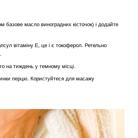
м базове масло виноградних кісточок) і додайте
псул вітаміну Е, це і є токоферол. Ретельно
.
го на тиждень у темному місці.
пинки перцю. Користуйтеся для масажу