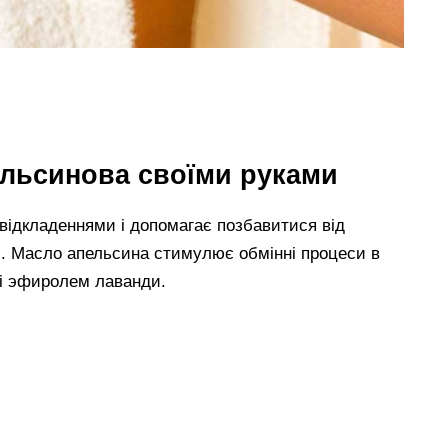
ельсинова своїми руками
відкладеннями і допомагає позбавитися від
ях. Масло апельсина стимулює обмінні процеси в
 і эфиролем лаванди.