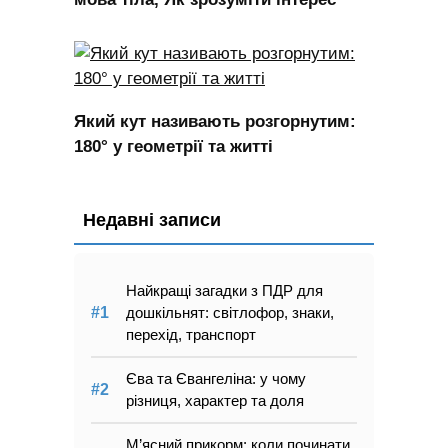
Який кут називають розгорнутим:
180° у геометрії та житті
Недавні записи
Найкращі загадки з ПДР для
дошкільнят: світлофор, знаки,
перехід, транспорт
Єва та Євангеліна: у чому
різниця, характер та доля
М’ясний прикорм: коли починати,