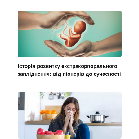
Історія розвитку екстракорпорального
запліднення: від піонерів до сучасності