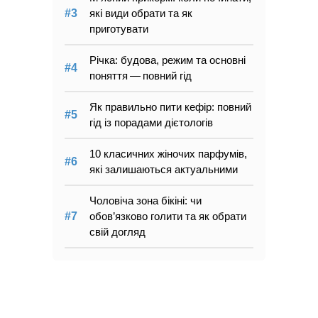
які види обрати та як
приготувати
Річка: будова, режим та основні
поняття — повний гід
Як правильно пити кефір: повний
гід із порадами дієтологів
10 класичних жіночих парфумів,
які залишаються актуальними
Чоловіча зона бікіні: чи
обов’язково голити та як обрати
свій догляд