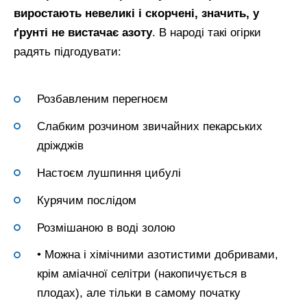
виростають невеликі і скорчені, значить, у
ґрунті не вистачає азоту
. В народі такі огірки
радять підгодувати:
Розбавленим перегноєм
Слабким розчином звичайних пекарських
дріжджів
Настоєм лушпиння цибулі
Курячим послідом
Розмішаною в воді золою
• Можна і хімічними азотистими добривами,
крім аміачної селітри (накопичується в
плодах), але тільки в самому початку