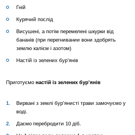
Гній
Курячий послід
Висушені, а потім перемелені шкурки від
бананів (при перегнивании вони здобрять
землю калієм і азотом)
Настій із зелених бур’янів
Приготуємо
настій із зелених бур’янів
Вирвані з землі бур’янисті трави замочуємо у
воді.
Даємо перебродити 10 діб.