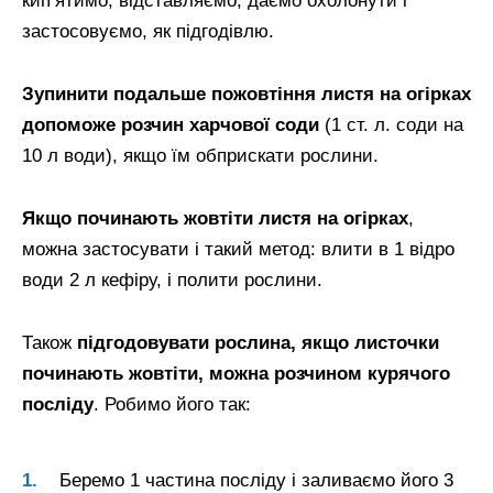
кип’ятимо, відставляємо, даємо охолонути і
застосовуємо, як підгодівлю.
Зупинити подальше пожовтіння листя на огірках
допоможе розчин харчової соди
(1 ст. л. соди на
10 л води), якщо їм обприскати рослини.
Якщо починають жовтіти листя на огірках
,
можна застосувати і такий метод: влити в 1 відро
води 2 л кефіру, і полити рослини.
Також
підгодовувати рослина, якщо листочки
починають жовтіти, можна розчином курячого
посліду
. Робимо його так:
Беремо 1 частина посліду і заливаємо його 3