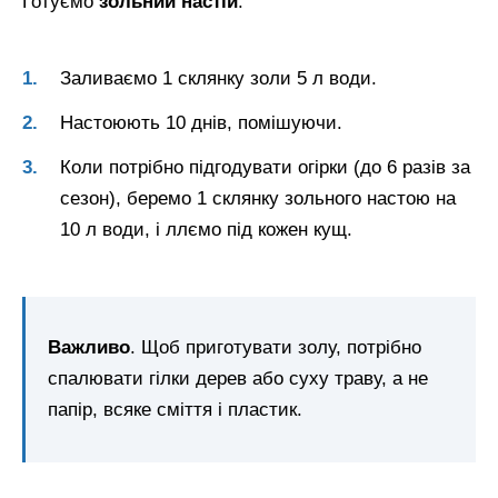
Готуємо
зольний настій
:
Заливаємо 1 склянку золи 5 л води.
Настоюють 10 днів, помішуючи.
Коли потрібно підгодувати огірки (до 6 разів за
сезон), беремо 1 склянку зольного настою на
10 л води, і ллємо під кожен кущ.
Важливо
. Щоб приготувати золу, потрібно
спалювати гілки дерев або суху траву, а не
папір, всяке сміття і пластик.