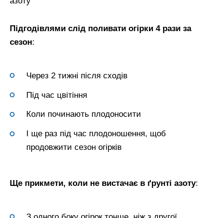
азоту
Підгодівлями слід поливати огірки 4 рази за
сезон
:
Через 2 тижні після сходів
Під час цвітіння
Коли починають плодоносити
І ще раз під час плодоношення, щоб
продовжити сезон огірків
Ще прикмети, коли не вистачає в ґрунті азоту
:
З одного боку огірок тонше, ніж з другої