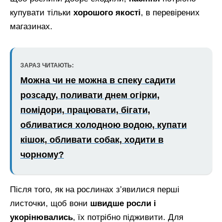
купувати тільки
хорошого якості
, в перевірених
магазинах.
ЗАРАЗ ЧИТАЮТЬ:
Можна чи не можна в спеку садити
розсаду, поливати днем огірки,
помідори, працювати, бігати,
обливатися холодною водою, купати
кішок, обливати собак, ходити в
чорному?
Після того, як на рослинах з’явилися перші
листочки, щоб вони
швидше росли і
укорінювались
, їх потрібно підживити. Для