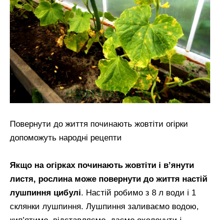
Повернути до життя починають жовтіти огірки
допоможуть народні рецепти
Якщо на огірках починають жовтіти і в’янути
листя, рослина може повернути до життя настій
лушпиння цибулі
. Настій робимо з 8 л води і 1
склянки лушпиння. Лушпиння заливаємо водою,