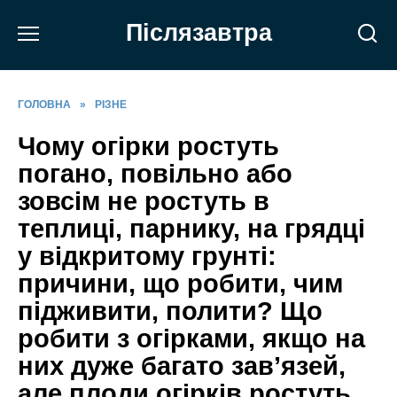
Перейти
Післязавтра
до
вмісту
ГОЛОВНА
»
РІЗНЕ
Чому огірки ростуть
погано, повільно або
зовсім не ростуть в
теплиці, парнику, на грядці
у відкритому грунті:
причини, що робити, чим
підживити, полити? Що
робити з огірками, якщо на
них дуже багато зав’язей,
але плоди огірків ростуть