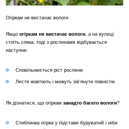
Огіркам не вистачає вологи
Якщо
огіркам не вистачає вологи
, а на вулиці
стоїть спека, тоді з рослинами відбувається
наступне:
Сповільнюється ріст рослини
Листя жовтіють і можуть зів’янути повністю
Як дізнатися, що огіркам
занадто багато вологи
?
Стеблинка огірка у підстави буруватий і ніби