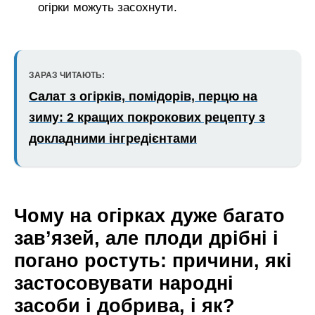
огірки можуть засохнути.
ЗАРАЗ ЧИТАЮТЬ:
Салат з огірків, помідорів, перцю на
зиму: 2 кращих покрокових рецепту з
докладними інгредієнтами
Чому на огірках дуже багато
зав’язей, але плоди дрібні і
погано ростуть: причини, які
застосовувати народні
засоби і добрива, і як?